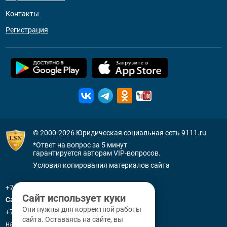
Контакты
Регистрация
© 2000-2026
Юридическая социальная сеть 9111.ru
*Ответ на вопрос за 5 минут
гарантируется авторам VIP-вопросов.
Условия копирования материалов сайта
+7 (800) 505-91-11
Сайт использует куки
Санкт-Петербург
Они нужны для корректной работы
+7 (812) 336-92-64
сайта. Оставаясь на сайте, вы
наб. р. Фонтанки, д. 59