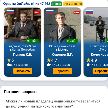
Юристы ОнЛайн: 61 из 47 462
Поиск
Регистрация
PRO
PRO
онлайн
онлайн
Адвокат, стаж 9 лет
Юрист, стаж 20 лет
Юрист, стаж 
г.Санкт-Петербург
г.Москва
г.Тула
Пряник К.В.
Соколов Д.Г.
Кочетков 
5
4.7
4.9
837 отзывов
44 493 отзывa
47 187 отзы
Спросить
Спросить
Спросит
Похожие вопросы
Может ли новый владелец недвижимости заселиться
до получения материнского капитала?