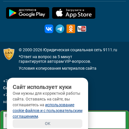
© 2000-2026
Юридическая социальная сеть 9111.ru
*Ответ на вопрос за 5 минут
гарантируется авторам VIP-вопросов.
Условия копирования материалов сайта
+7 (800) 505-91-11
Сайт использует куки
Санкт-Петербург
Они нужны для корректной работы
+7 (812) 336-92-64
сайта. Оставаясь на сайте, вы
наб. р. Фонтанки, д. 59
соглашаетесь на
использование
cookie файлов и с пользовательским
соглашением
.
OK