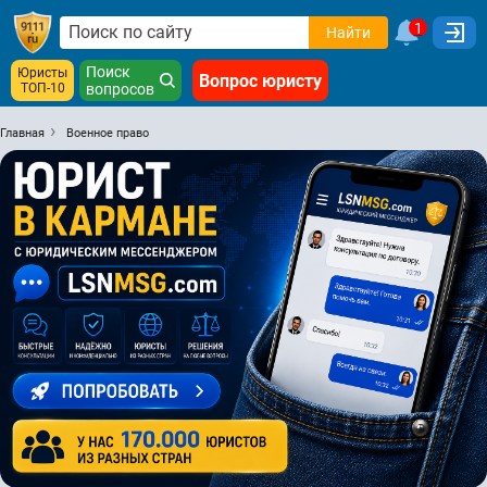
1
Найти
Поиск
Юристы
Вопрос юристу
ТОП-10
вопросов
Главная
Военное право