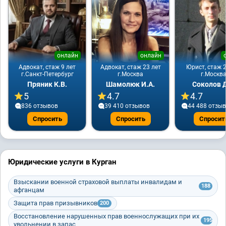
онлайн
онлайн
Адвокат, стаж 9 лет
Адвокат, стаж 23 лет
Юрист, стаж 2
г.Санкт-Петербург
г.Москва
г.Москв
Пряник К.В.
Шамолюк И.А.
Соколов Д
5
4.7
4.7
836 отзывов
39 410 отзывов
44 488 отзы
Спросить
Спросить
Спросит
Юридические услуги в Курган
Взыскании военной страховой выплаты инвалидам и
188
афганцам
Защита прав призывников
200
Восстановление нарушенных прав военнослужащих при их
195
увольнении в запас