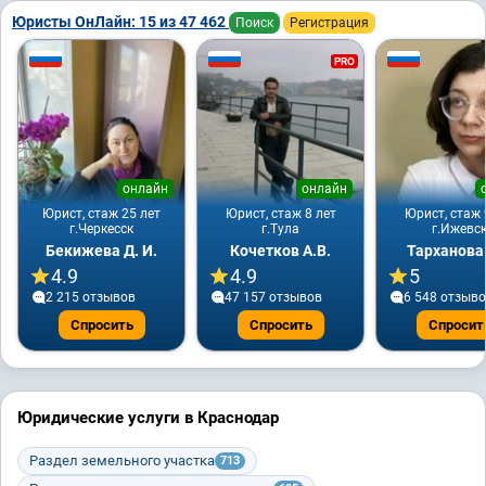
Юристы ОнЛайн: 15 из 47 462
Поиск
Регистрация
PRO
онлайн
онлайн
Юрист, стаж 25 лет
Юрист, стаж 8 лет
Юрист, стаж 
г.Черкесск
г.Тула
г.Ижевс
Бекижева Д. И.
Кочетков А.В.
Тарханова
4.9
4.9
5
2 215 отзывов
47 157 отзывов
6 548 отзыв
Спросить
Спросить
Спросит
Юридические услуги в Краснодар
Раздел земельного участка
713