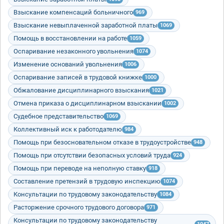
Взыскание компенсаций больничного
969
Взыскание невыплаченной заработной платы
1069
Помощь в восстановлении на работе
1059
Оспаривание незаконного увольнения
1074
Изменение оснований увольнения
1006
Оспаривание записей в трудовой книжке
1000
Обжалование дисциплинарного взыскания
1021
Отмена приказа о дисциплинарном взыскании
1002
Судебное представительство
1069
Коллективный иск к работодателю
984
Помощь при безосновательном отказе в трудоустройстве
948
Помощь при отсутствии безопасных условий труда
924
Помощь при переводе на неполную ставку
918
Составление претензий в трудовую инспекцию
1074
Консультации по трудовому законодательству
1084
Расторжение срочного трудового договора
971
Консультации по трудовому законодательству