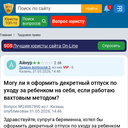
1
Найти
Поиск
Юристы
Вопрос юристу
ТОП-10
вопросов
Главная
Трудовое право
SOS
Лучшие юристы сайта On-Line
Спросить
Айнур
2.6k
Задано вопросов 2
, из них
VIP
- 0
Казань, 31.05.2026, 14:46
Могу ли я оформить декретный отпуск по
уходу за ребенком на себя, если работаю
вахтовым методом?
Вопрос №24987890 из г. Казань
опубликован 31.05.2026, 14:46
Здравствуйте, супруга беременна, хотел бы
оформить декретный отпуск по уходу за ребенком