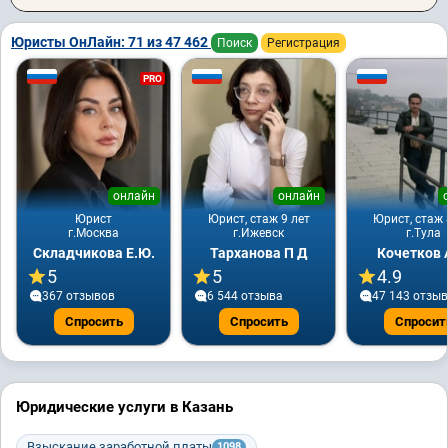
Юристы ОнЛайн: 71 из 47 462
Поиск
Регистрация
PRO
онлайн
онлайн
Юрист
Юрист, стаж 9 лет
Юрист, стаж 
г.Москва
г.Ижевск
г.Тула
Складчикова Е.Ю.
Тарханова П Д
Кочетков 
5
5
4.9
367 отзывов
6 544 отзывa
47 143 отзы
Спросить
Спросить
Спросит
Юридические услуги в Казань
Взыскание заработной платы
1098