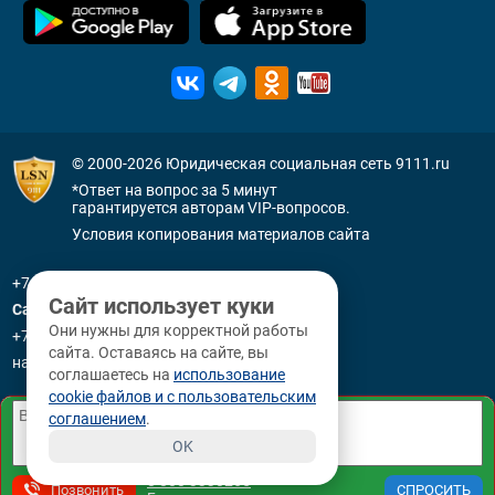
© 2000-2026
Юридическая социальная сеть 9111.ru
*Ответ на вопрос за 5 минут
гарантируется авторам VIP-вопросов.
Условия копирования материалов сайта
+7 (800) 505-91-11
Сайт использует куки
Санкт-Петербург
Они нужны для корректной работы
+7 (812) 336-92-64
сайта. Оставаясь на сайте, вы
наб. р. Фонтанки, д. 59
соглашаетесь на
использование
cookie файлов и с пользовательским
соглашением
.
OK
8 800 3330265
Позвонить