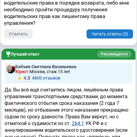
водительские права в порядке возврата, либо мне
необходимо пройти процедуру получения
водительских прав как лишенгому права
управления?
Ответить
Читать ответы (5)
Лучший ответ
Рекомендуется
Бабъяк Светлана Васильевна
Юрист
Москва, стаж 15 лет
4.8
4800 отзывов
Да, Вы всё ещё считаетесь лицом, лишённым права
управления транспортными средствами, до момента
фактического отбытия срока наказания (2 года 7
месяцев), но отбывание этого наказания прекращено
судом по сроку давности. Права Вам вернут, но с
отметкой о судимости по ст.
264.1
УК РФ и с
аннулированием водительского удостоверения (если
оно не сдано). Получать права как «впервые» или