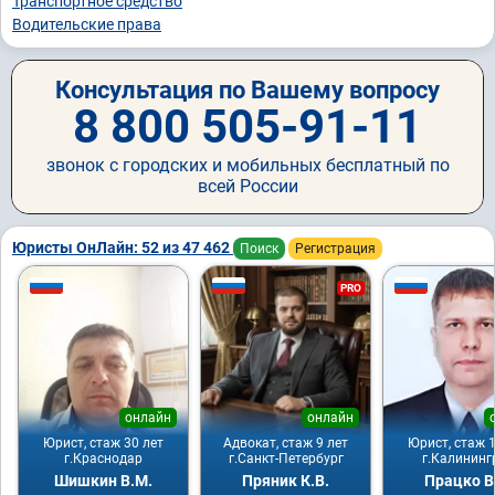
Транспортное средство
Водительские права
Консультация по Вашему вопросу
8 800 505-91-11
звонок с городских и мобильных бесплатный по
всей России
Юристы ОнЛайн: 52 из 47 462
Поиск
Регистрация
PRO
онлайн
онлайн
Юрист, стаж 30 лет
Адвокат, стаж 9 лет
Юрист, стаж 1
г.Краснодар
г.Санкт-Петербург
г.Калининг
Шишкин В.М.
Пряник К.В.
Працко В