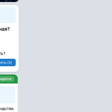
чая?
ТЬ?
еты (5)
ндуется
одстве,