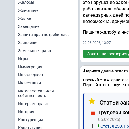
это нарушение закон
Жалобы
работодатель обязан
Животные
календарных дней по
Жильё
невозможна, докуме
Завещание
Пишите жалобу в инс
Защита прав потребителей
Заявления
03.06.2026, 13:27
Земельное право
Задать вопрос юрист
Игры
Иммиграция
4 юристa дали 4 ответa
Инвалидность
Средний стаж юристов: 
Инвестиции
Первый ответ получен ч
Интеллектуальная
собственность
Статьи зак
Интернет право
История
Трудовой ко
06.02.2026)
Конкуренция
Статья 230. П
Конституция