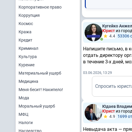
Корпоративное право
Коррупция
Космос
Кугейко Анжел
Юрист
из горо
Кража
4.4
53306 
Кредит
Криминал
Напишите письмо, в 
отдать директору орг
Культура
в течение 3-х дней, 
Курение
Материальный ущерб
03.06.2026, 13:29
Медицина
Спросить юрист
Меня бесит! Накипело!
Мода
Моральный ущерб
Юдаев Владим
Юрист
из горо
МФЦ
4.9
1699 о
Налоги
Невыдача акта — пря
Наследство