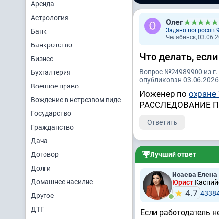
Аренда
Астрология
Олег
Задано вопросов 
Банк
Челябинск, 03.06.2
Банкротство
Что делать, если
Бизнес
Вопрос №24989900 из г.
Бухгалтерия
опубликован 03.06.2026,
Военное право
Иоженер по
охране
Вождение в нетрезвом виде
РАССЛЕДОВАНИЕ П
Государство
Ответить
Гражданство
Дача
Договор
Лучший ответ
Долги
Исаева Елена
Домашнее насилие
Юрист
Каспийс
4.7
4338
Другое
ДТП
Если работодатель н