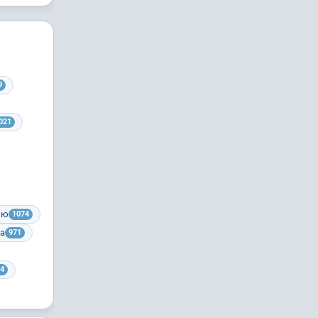
9
021
ию
1074
ра
971
4