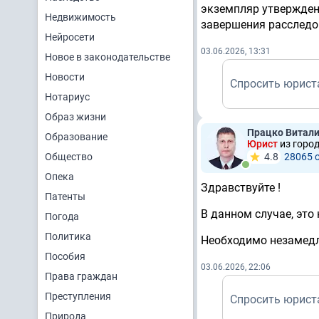
экземпляр утвержденн
Недвижимость
завершения расследо
Нейросети
03.06.2026, 13:31
Новое в законодательстве
Новости
Спросить юрист
Нотариус
Образ жизни
Працко Витал
Образование
Юрист
из горо
Общество
4.8
28065 
Опека
Здравствуйте !
Патенты
В данном случае, это
Погода
Политика
Необходимо незамедл
Пособия
03.06.2026, 22:06
Права граждан
Преступления
Спросить юрист
Природа