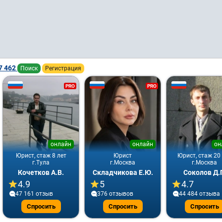
7 462
Поиск
Регистрация
PRO
PRO
онлайн
онлайн
он
Юрист, стаж 8 лет
Юрист
Юрист, стаж 20
г.Тула
г.Москва
г.Москва
Кочетков А.В.
Складчикова Е.Ю.
Соколов Д.
4.9
5
4.7
47 161 отзыв
376 отзывов
44 484 отзывa
Спросить
Спросить
Спросить