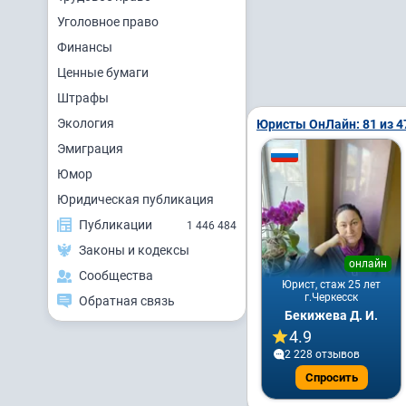
Уголовное право
Финансы
Ценные бумаги
Штрафы
Экология
Юристы ОнЛайн: 81 из 4
Эмиграция
Юмор
Юридическая публикация
Публикации
1 446 484
Законы и кодексы
онлайн
Сообщества
Юрист, стаж 25 лет
г.Черкесск
Обратная связь
Бекижева Д. И.
4.9
2 228 отзывов
Спросить