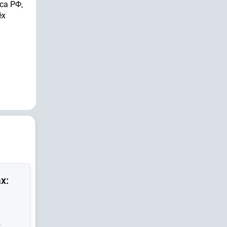
са РФ,
ёх
х:
в