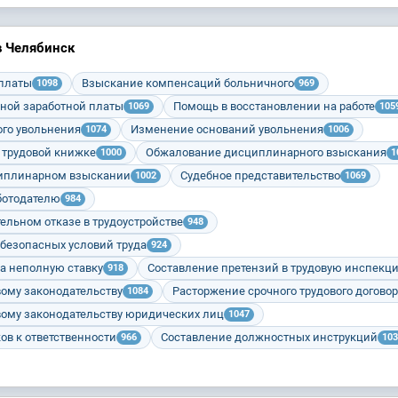
в Челябинск
 платы
Взыскание компенсаций больничного
1098
969
ной заработной платы
Помощь в восстановлении на работе
1069
105
го увольнения
Изменение оснований увольнения
1074
1006
 трудовой книжке
Обжалование дисциплинарного взыскания
1000
1
циплинарном взыскании
Судебное представительство
1002
1069
ботодателю
984
ельном отказе в трудоустройстве
948
 безопасных условий труда
924
а неполную ставку
Составление претензий в трудовую инспекц
918
вому законодательству
Расторжение срочного трудового догово
1084
вому законодательству юридических лиц
1047
ов к ответственности
Составление должностных инструкций
966
103