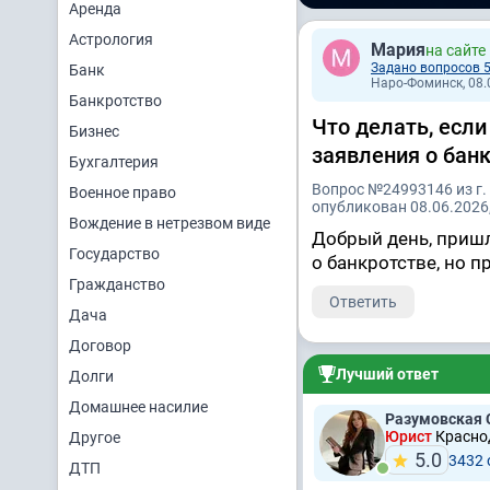
Аренда
Астрология
Мария
на сайте
Задано вопросов 
Банк
Наро-Фоминск, 08.0
Банкротство
Что делать, если
Бизнес
заявления о бан
Бухгалтерия
Вопрос №24993146 из г
Военное право
опубликован 08.06.2026,
Вождение в нетрезвом виде
Добрый день, пришл
Государство
о банкротстве, но 
Гражданство
Ответить
Дача
Договор
Лучший ответ
Долги
Домашнее насилие
Разумовская 
Юрист
Краснод
Другое
5.0
3432
ДТП