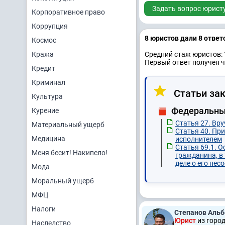
Задать вопрос юрист
Корпоративное право
Коррупция
8 юристов дали 8 ответ
Космос
Кража
Средний стаж юристов: 
Первый ответ получен ч
Кредит
Криминал
Статьи зак
Культура
Федеральный
Курение
Статья 27. Вр
Материальный ущерб
Статья 40. Пр
Медицина
исполнителем
Статья 69.1. 
Меня бесит! Накипело!
гражданина, в
деле о его нес
Мода
Моральный ущерб
МФЦ
Налоги
Степанов Альб
Юрист
из горо
Наследство