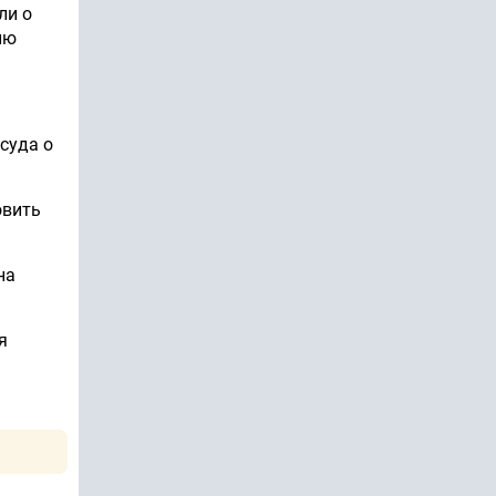
ли о
ию
суда о
овить
на
я