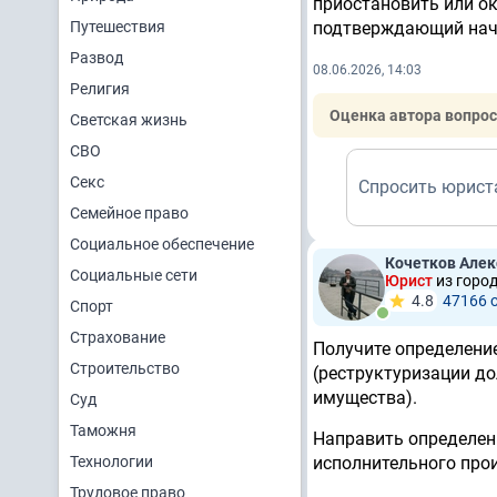
приостановить или о
Путешествия
подтверждающий нач
Развод
08.06.2026, 14:03
Религия
Оценка автора вопрос
Светская жизнь
СВО
Секс
Спросить юрист
Семейное право
Социальное обеспечение
Кочетков Але
Социальные сети
Юрист
из город
4.8
47166 
Спорт
Страхование
Получите определени
Строительство
(реструктуризации до
имущества).
Суд
Таможня
Направить определен
Технологии
исполнительного про
Трудовое право