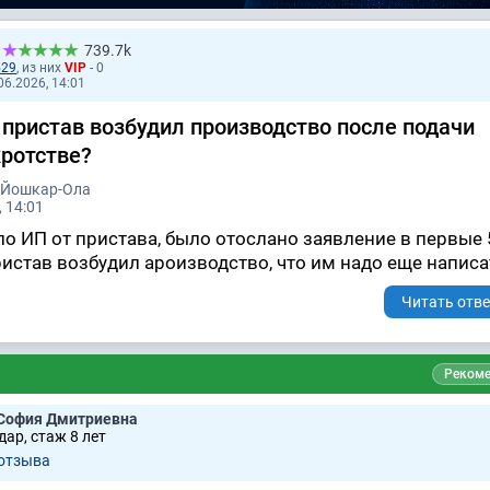
739.7k
529
, из них
VIP
- 0
6.2026, 14:01
 пристав возбудил производство после подачи
кротстве?
. Йошкар-Ола
 14:01
о ИП от пристава, было отослано заявление в первые 
пристав возбудил ароизводство, что им надо еще написа
Читать отве
Рекоме
София Дмитриевна
ар, стаж 8 лет
 отзывa