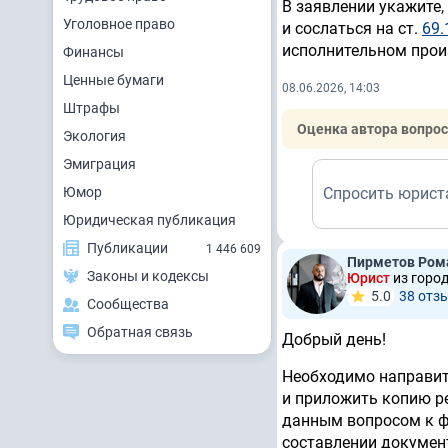
В заявлении укажите,
Уголовное право
и сослаться на ст.
69.
исполнительном прои
Финансы
Ценные бумаги
08.06.2026, 14:03
Штрафы
Оценка автора вопрос
Экология
Эмиграция
Юмор
Спросить юрист
Юридическая публикация
Публикации
1 446 609
Пирметов Ром
Законы и кодексы
Юрист
из горо
5.0
38 отз
Сообщества
Обратная связь
Добрый день!
Необходимо направит
и приложить копию ре
данным вопросом к 
составлении докумен