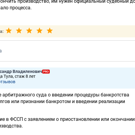
кончить производство, им нужен официальный судебный д
ало процесса.
а:
а
ксандр Владиленович
PRO
а Тула, стаж 8 лет
отзывов
е арбитражного суда о введении процедуры банкротства
лгов или признании банкротом и введении реализации
ие в ФССП с заявлением о приостановлении или окончании
изводства.