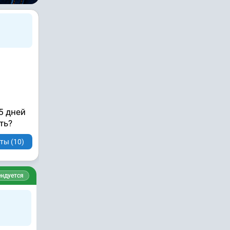
5 дней
ть?
ты (10)
ндуется