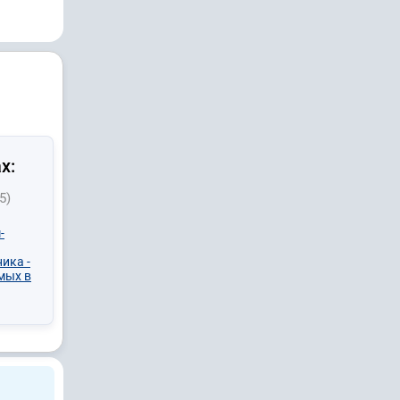
х:
5)
-
ика -
мых в