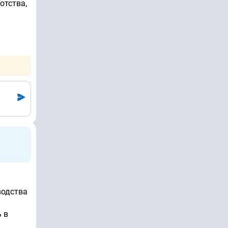
отства,
водства
 в