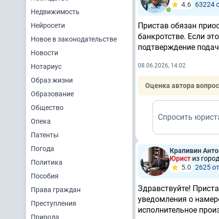
4.6
63224 
Недвижимость
Пристав обязан прио
Нейросети
банкротстве. Если эт
Новое в законодательстве
подтверждение подачи
Новости
08.06.2026, 14:02
Нотариус
Образ жизни
Оценка автора вопрос
Образование
Общество
Спросить юрист
Опека
Патенты
Погода
Крапивин Анто
Юрист
из горо
Политика
5.0
2625 о
Пособия
Здравствуйте! Приста
Права граждан
уведомления о намер
Преступления
исполнительное прои
Природа