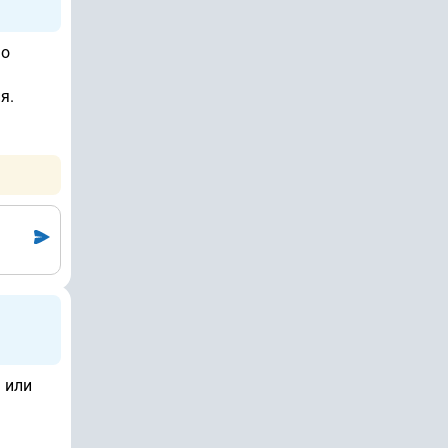
 о
я.
 или