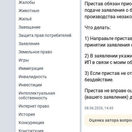
Жалобы
Пристав обязан прио
подаче заявления о 
Животные
производства незако
Жильё
Завещание
Что делать:
Защита прав потребителей
1) Направьте приста
Заявления
принятии заявления о
Земельное право
2) В заявлении укажи
Игры
ИП в связи с моим о
Иммиграция
3) Если пристав не о
Инвалидность
бездействие.
Инвестиции
Пристав не вправе о
Интеллектуальная
(вашего заявления) 
собственность
Интернет право
08.06.2026, 14:45
История
Оценка автора вопро
Конкуренция
Конституция