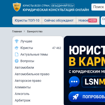
ЮРИСТЫ ВСЕХ СТРАН,
ОБЪЕДИНЯЙТЕСЬ!
ЮРИДИЧЕСКАЯ КОНСУЛЬТАЦИЯ ОНЛАЙН
С
Юристы ТОП-10
Сейчас обсуждают
Новое
+228
Главная
Банкротство
Лучшее
Юристы
47 462
Актуальные темы
Вопросы
Автомобили
Автомобильное право
Авторское право
Алименты
Алкоголь
Арбитраж