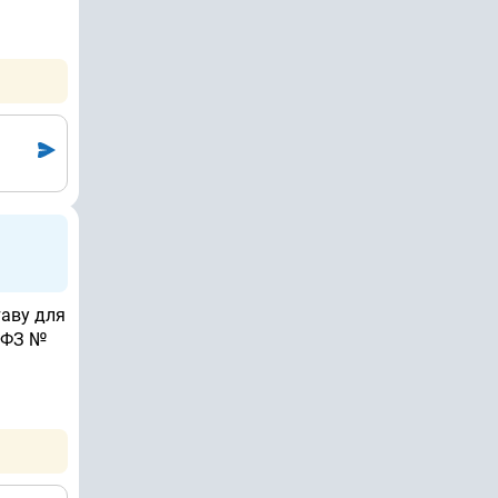
таву для
 ФЗ №