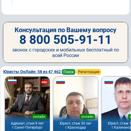
Консультация по Вашему вопросу
8 800 505-91-11
звонок с городских и мобильных бесплатный по
всей России
Юристы ОнЛайн: 58 из 47 462
Поиск
Регистрация
PRO
онлайн
онлайн
Адвокат, стаж 9 лет
Юрист, стаж 30 лет
Юрист, стаж 1
г.Санкт-Петербург
г.Краснодар
г.Калининг