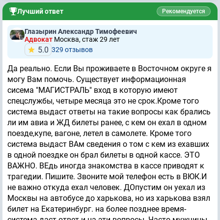
Лучший ответ
Рекомендуется
Глазырин Александр Тимофеевич
Адвокат
Москва, стаж 29 лет
5.0
329 отзывов
Да реально. Если Вы проживаете в Восточном округе я
могу Вам помочь. Существует информационная
сисема "МАГИСТРАЛЬ" вход в которую имеют
спецслужбы, четыре месяца это не срок.Кроме того
система выдаст ответы на такие вопросы как брались
ли им авиа и ЖД билеты ранее, с кем он ехал в одном
поезде,купе, вагоне, летел в самолете. Кроме того
система выдаст ВАм сведения о том с кем из ехавших
в одной поездке он брал билеты в одной кассе. ЭТО
ВАЖНО. ВЕдь иногда знакомства в кассе приводят к
трагедии. Пишите. Звоните мой телефон есть в ВЮК.И
не важно откуда ехал человек. ДОпустим он уехал из
Москвы на автобусе до харькова, но из харькова взял
билет на Екатеринбург. на более позднее время-
система даст ответ и на эти вопросы. Часто мужчины