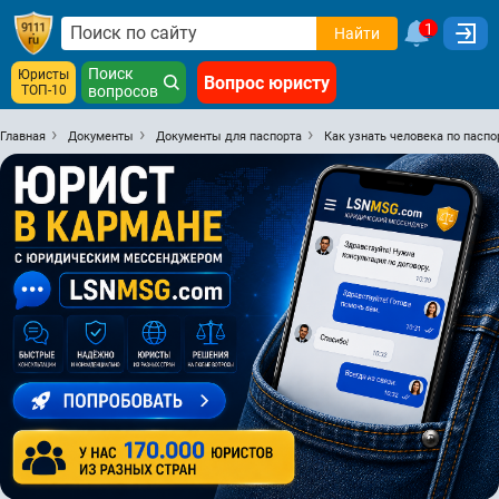
1
Найти
Поиск
Юристы
Вопрос юристу
ТОП-10
вопросов
Главная
Документы
Документы для паспорта
Как узнать человека по пас