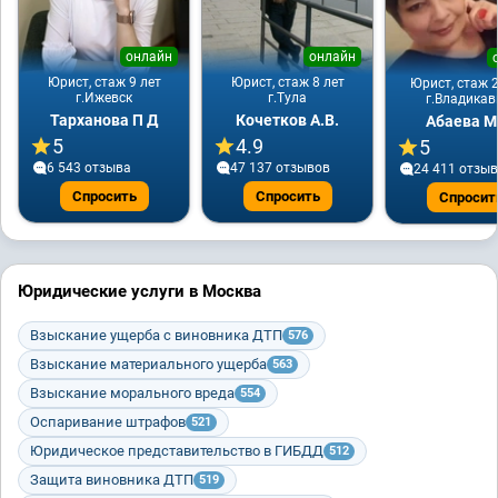
онлайн
онлайн
Юрист, стаж 9 лет
Юрист, стаж 8 лет
Юрист, стаж 2
г.Ижевск
г.Тула
г.Владикав
Тарханова П Д
Кочетков А.В.
Абаева М
5
4.9
5
6 543 отзывa
47 137 отзывов
24 411 отзы
Спросить
Спросить
Спросит
Юридические услуги в Москва
Взыскание ущерба с виновника ДТП
576
Взыскание материального ущерба
563
Взыскание морального вреда
554
Оспаривание штрафов
521
Юридическое представительство в ГИБДД
512
Защита виновника ДТП
519