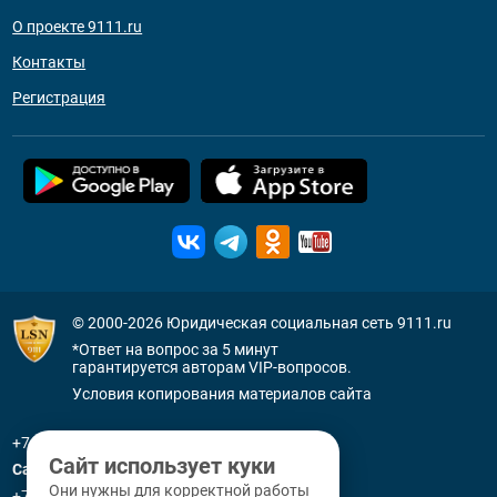
О проекте 9111.ru
Контакты
Регистрация
© 2000-2026
Юридическая социальная сеть 9111.ru
*Ответ на вопрос за 5 минут
гарантируется авторам VIP-вопросов.
Условия копирования материалов сайта
+7 (800) 505-91-11
Сайт использует куки
Санкт-Петербург
Они нужны для корректной работы
+7 (812) 336-92-64