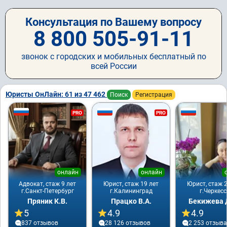
Консультация по Вашему вопросу
8 800 505-91-11
звонок с городских и мобильных бесплатный по
всей России
Юристы ОнЛайн: 61 из 47 462
Поиск
Регистрация
PRO
PRO
онлайн
онлайн
Адвокат, стаж 9 лет
Юрист, стаж 19 лет
Юрист, стаж 2
г.Санкт-Петербург
г.Калининград
г.Черкесс
Пряник К.В.
Працко В.А.
Бекижева Д
5
4.9
4.9
837 отзывов
28 126 отзывов
2 253 отзывa