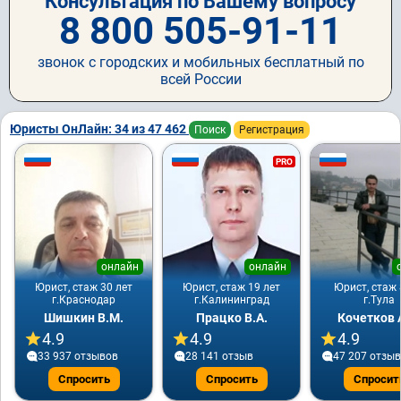
Консультация по Вашему вопросу
8 800 505-91-11
звонок с городских и мобильных бесплатный по
всей России
Юристы ОнЛайн: 34 из 47 462
Поиск
Регистрация
PRO
онлайн
онлайн
Юрист, стаж 30 лет
Юрист, стаж 19 лет
Юрист, стаж 
г.Краснодар
г.Калининград
г.Тула
Шишкин В.М.
Працко В.А.
Кочетков 
4.9
4.9
4.9
33 937 отзывов
28 141 отзыв
47 207 отзы
Спросить
Спросить
Спросит