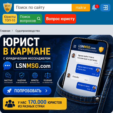
1
Найти
Поиск
Юристы
Вопрос юристу
ТОП-10
вопросов
Главная
Судопроизводство