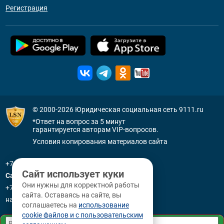
Регистрация
© 2000-2026
Юридическая социальная сеть 9111.ru
*Ответ на вопрос за 5 минут
гарантируется авторам VIP-вопросов.
Условия копирования материалов сайта
+7 (800) 505-91-11
Сайт использует куки
Санкт-Петербург
Они нужны для корректной работы
+7 (812) 336-92-64
сайта. Оставаясь на сайте, вы
наб. р. Фонтанки, д. 59
соглашаетесь на
использование
cookie файлов и с пользовательским