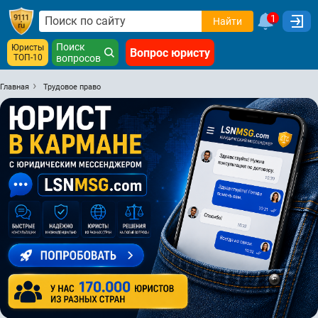
1
Найти
Поиск
Юристы
Вопрос юристу
ТОП-10
вопросов
Главная
Трудовое право