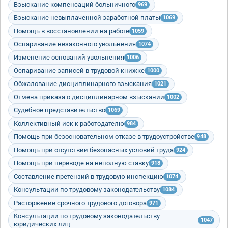
Взыскание компенсаций больничного
969
Взыскание невыплаченной заработной платы
1069
Помощь в восстановлении на работе
1059
Оспаривание незаконного увольнения
1074
Изменение оснований увольнения
1006
Оспаривание записей в трудовой книжке
1000
Обжалование дисциплинарного взыскания
1021
Отмена приказа о дисциплинарном взыскании
1002
Судебное представительство
1069
Коллективный иск к работодателю
984
Помощь при безосновательном отказе в трудоустройстве
948
Помощь при отсутствии безопасных условий труда
924
Помощь при переводе на неполную ставку
918
Составление претензий в трудовую инспекцию
1074
Консультации по трудовому законодательству
1084
Расторжение срочного трудового договора
971
Консультации по трудовому законодательству
1047
юридических лиц