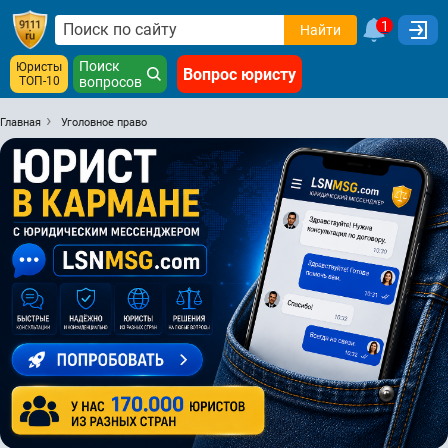
1
Найти
Поиск
Юристы
Вопрос юристу
ТОП-10
вопросов
Главная
Уголовное право