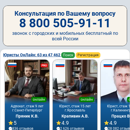
Консультация по Вашему вопросу
8 800 505-91-11
звонок с городских и мобильных бесплатный по
всей России
Юристы ОнЛайн: 63 из 47 462
Поиск
Регистрация
PRO
онлайн
онлайн
Адвокат, стаж 9 лет
Юрист, стаж 15 лет
Юрист, стаж 1
г.Санкт-Петербург
г.Ярославль
г.Калининг
Пряник К.В.
Крапивин А.В.
Працко В
5
4.9
4.9
836 отзывов
2 626 отзывов
28 082 отзы