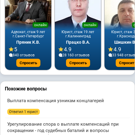
онлайн
онлайн
Адвокат, стаж 9 лет
Юрист, стаж 19 лет
Юрист, стаж 3
г.Санкт-Петербург
г.Калининград
г.Краснод
Пряник К.В.
Працко В.А.
Шишкин В
5
4.9
4.9
840 отзывов
28 160 отзывов
33 948 отзы
Спросить
Спросить
Спросит
Похожие вопросы
Выплата компенсация узникам концлагерей
Ответил 1 юрист
Урегулирование спора о выплате компенсаций при
сокращении - год судебных баталий и вопросы