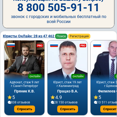
8 800 505-91-11
звонок с городских и мобильных бесплатный по
всей России
Юристы ОнЛайн: 28 из 47 462
Поиск
Регистрация
PRO
PRO
онлайн
онлайн
Адвокат, стаж 9 лет
Юрист, стаж 19 лет
Юрист, стаж 3
г.Санкт-Петербург
г.Калининград
г.Брянск
Пряник К.В.
Працко В.А.
Филилеев 
5
4.9
5
838 отзывов
28 150 отзывов
13 511 отзы
Спросить
Спросить
Спросит