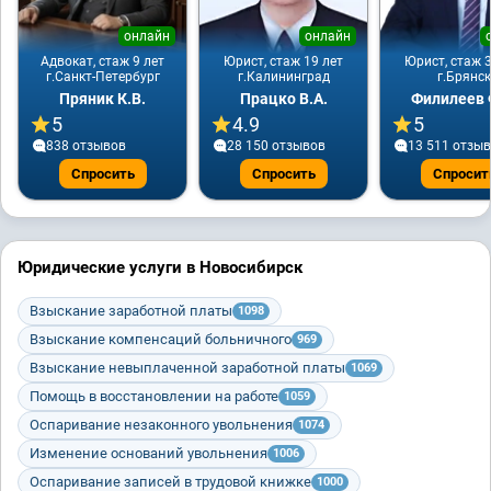
онлайн
онлайн
Адвокат, стаж 9 лет
Юрист, стаж 19 лет
Юрист, стаж 3
г.Санкт-Петербург
г.Калининград
г.Брянск
Пряник К.В.
Працко В.А.
Филилеев 
5
4.9
5
838 отзывов
28 150 отзывов
13 511 отзы
Спросить
Спросить
Спросит
Юридические услуги в Новосибирск
Взыскание заработной платы
1098
Взыскание компенсаций больничного
969
Взыскание невыплаченной заработной платы
1069
Помощь в восстановлении на работе
1059
Оспаривание незаконного увольнения
1074
Изменение оснований увольнения
1006
Оспаривание записей в трудовой книжке
1000