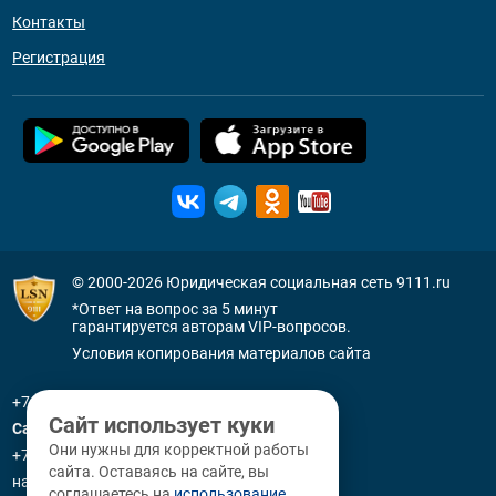
Контакты
Регистрация
© 2000-2026
Юридическая социальная сеть 9111.ru
*Ответ на вопрос за 5 минут
гарантируется авторам VIP-вопросов.
Условия копирования материалов сайта
+7 (800) 505-91-11
Сайт использует куки
Санкт-Петербург
Они нужны для корректной работы
+7 (812) 336-92-64
сайта. Оставаясь на сайте, вы
наб. р. Фонтанки, д. 59
соглашаетесь на
использование