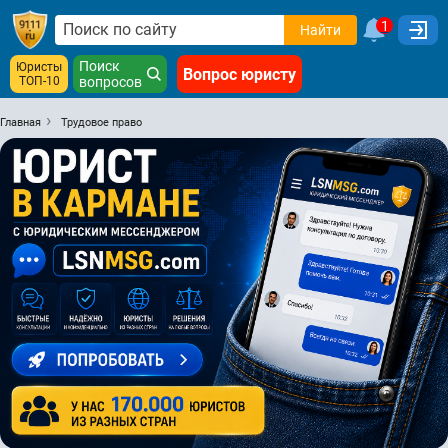
1
Найти
Поиск
Юристы
Вопрос юристу
ТОП-10
вопросов
Главная
Трудовое право