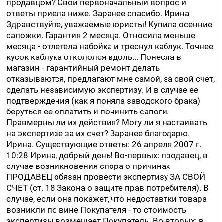
продавцом? Свои первоначальный вопрос и
ответы приела ниже. Заранее спасибо. Ирина
Здравствуйте, уважаемые юристы! Купила осенние
сапожки. Гарантия 2 месяца. Относила меньше
месяца - отлетела набойка и треснул каблук. Точнее
кусок каблука откололся вдоль... Понесла в
магазин - гарантийный ремонт делать
отказываются, предлагают мне самой, за свой счет,
сделать независимую экспертизу. И в случае ее
подтверждения (как я поняла заводского брака)
беруться ее оплатить и починить сапоги.
Правмерны ли их действия? Могу ли я настаивать
на экспертизе за их счет? Заранее благодарю.
Ирина. Существующие ответы: 26 апреля 2007 г.
10:28 Ирина, добрый день! Во-первых: продавец, в
случае возникновения спора о причинах
ПРОДАВЕЦ обязан провести экспертизу ЗА СВОЙ
СЧЕТ (ст. 18 Закона о защите прав потребителя). В
случае, если она покажет, что недоставтки товара
возникли по вине Покупателя - то стоимость
экспертизы возмещает Покупатель. Во-вторых: в