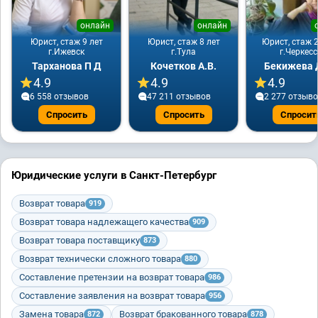
онлайн
онлайн
Юрист, стаж 9 лет
Юрист, стаж 8 лет
Юрист, стаж 2
г.Ижевск
г.Тула
г.Черкесс
Тарханова П Д
Кочетков А.В.
Бекижева Д
4.9
4.9
4.9
6 558 отзывов
47 211 отзывов
2 277 отзыв
Спросить
Спросить
Спросит
Юридические услуги в Санкт-Петербург
Возврат товара
919
Возврат товара надлежащего качества
909
Возврат товара поставщику
873
Возврат технически сложного товара
880
Составление претензии на возврат товара
986
Составление заявления на возврат товара
956
Замена товара
Возврат бракованного товара
872
878