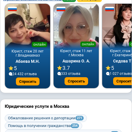
онлайн
онлайн
Юрист, стаж 11 лет
Юрист, стаж 
Юрист, стаж 20 лет
г.Москва
г.Екатерин
г.Владикавказ
Ашарина О. А.
Седова Т
Абаева М.Н.
3.7
5
5
333 отзывa
1 027 отзыв
24 432 отзывa
Спросить
Спросит
Спросить
Юридические услуги в Москва
Обжалование решения о депортации
271
Помощь в получении гражданства
254