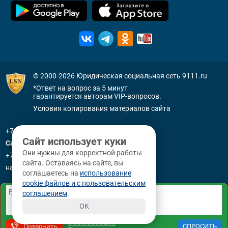
© 2000-2026
Юридическая социальная сеть 9111.ru
*Ответ на вопрос за 5 минут
гарантируется авторам VIP-вопросов.
Условия копирования материалов сайта
+7 (800) 505-91-11
Сайт использует куки
Санкт-Петербург
Они нужны для корректной работы
+7 (812) 336-92-64
сайта. Оставаясь на сайте, вы
наб. р. Фонтанки, д. 59
соглашаетесь на
использование
cookie файлов и с пользовательским
соглашением
.
OK
8 800 3330265
Позвонить