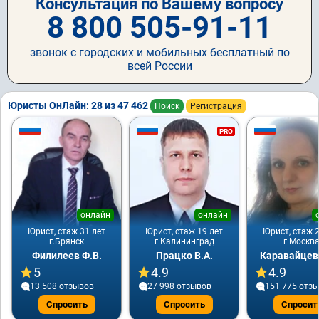
Консультация по Вашему вопросу
8 800 505-91-11
звонок с городских и мобильных бесплатный по
всей России
Юристы ОнЛайн: 28 из 47 462
Поиск
Регистрация
PRO
онлайн
онлайн
Юрист, стаж 31 лет
Юрист, стаж 19 лет
Юрист, стаж 2
г.Брянск
г.Калининград
г.Москв
Филилеев Ф.В.
Працко В.А.
Каравайцева
5
4.9
4.9
13 508 отзывов
27 998 отзывов
151 775 отз
Спросить
Спросить
Спросит