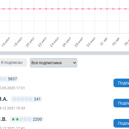
Я подписан
5837
Подп
0.05.2025 17:31
.А.
241
Подп
4.12.2021 10:33
.В.
2200
Подп
5.12.2021 12:41