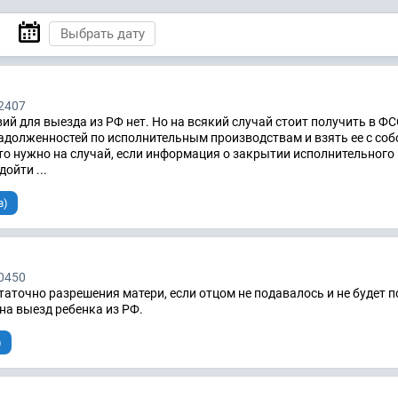
2407
ий для выезда из РФ нет. Но на всякий случай стоит получить в Ф
задолженностей по исполнительным производствам и взять ее с соб
то нужно на случай, если информация о закрытии исполнительного
ойти ...
в)
0450
таточно разрешения матери, если отцом не подавалось и не будет 
на выезд ребенка из РФ.
)