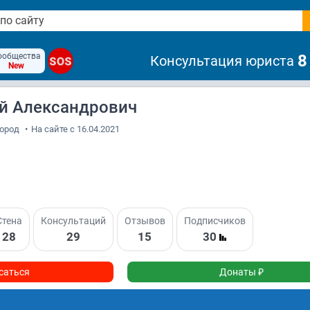
ообщества
8
Консультация юриста
SOS
New
й Александрович
город
•
На сайте с 16.04.2021
Стена
Консультаций
Отзывов
Подписчиков
28
29
15
30
саться
Донаты ₽