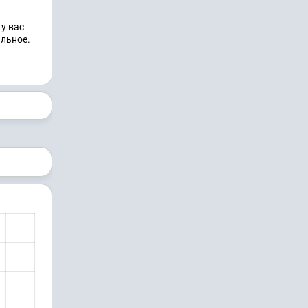
у вас
альное.