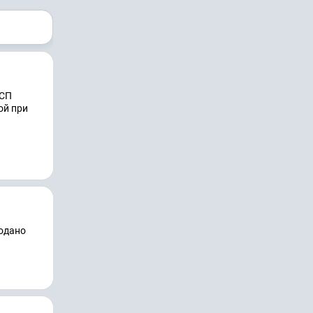
ССП
ой при
подано