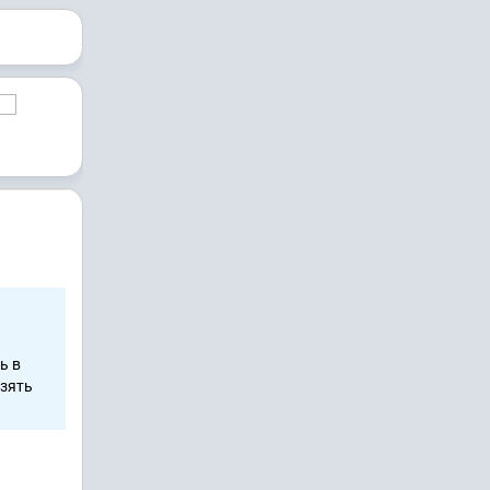
ь в
взять