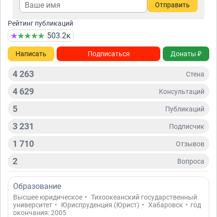
Отправить
Рейтинг публикаций
503.2к
Написать
Подписаться
Донаты ₽
4 263
Стена
4 629
Консультаций
5
Публикаций
3 231
Подписчик
1 710
Отзывов
2
Вопросa
Образование
Высшее юридическое
•
Тихоокеанский государственный
университет
•
Юриспруденция (Юрист)
•
Хабаровск
•
год
окончания: 2005