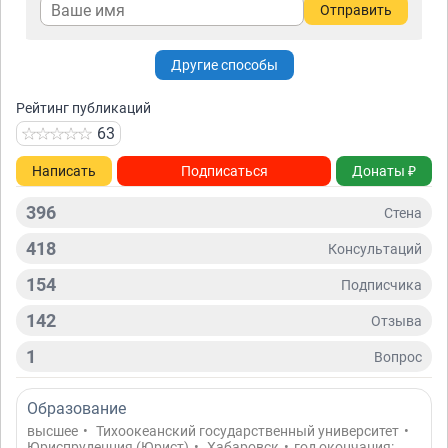
Отправить
Другие способы
Рейтинг публикаций
63
Написать
Подписаться
Донаты ₽
396
Стена
418
Консультаций
154
Подписчикa
142
Отзывa
1
Вопрос
Образование
высшее
•
Тихоокеанский государственный университет
•
Юриспруденция (Юрист)
•
Хабаровск
•
год окончания: