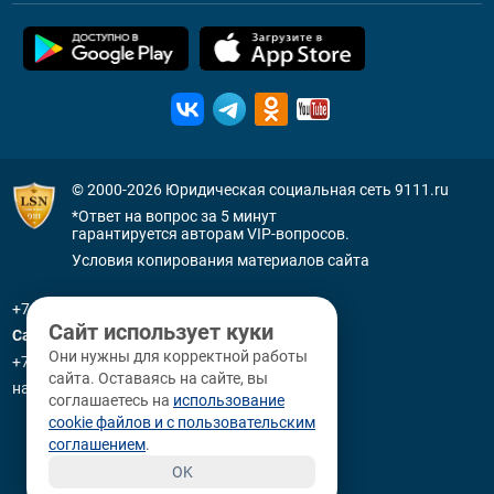
© 2000-2026
Юридическая социальная сеть 9111.ru
*Ответ на вопрос за 5 минут
гарантируется авторам VIP-вопросов.
Условия копирования материалов сайта
+7 (800) 505-91-11
Сайт использует куки
Санкт-Петербург
Они нужны для корректной работы
+7 (812) 336-92-64
сайта. Оставаясь на сайте, вы
наб. р. Фонтанки, д. 59
соглашаетесь на
использование
cookie файлов и с пользовательским
соглашением
.
OK