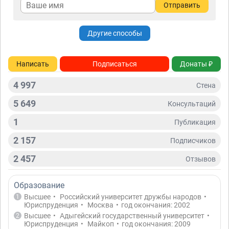
Отправить
Другие способы
Написать
Подписаться
Донаты ₽
4 997
Стена
5 649
Консультаций
1
Публикация
2 157
Подписчиков
2 457
Отзывов
Образование
Высшее
•
Российский университет дружбы народов
•
1
Юриспруденция
•
Москва
•
год окончания: 2002
Высшее
•
Адыгейский государственный университет
•
2
Юриспруденция
•
Майкоп
•
год окончания: 2009