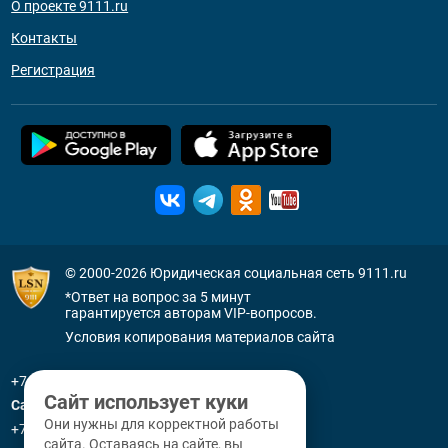
О проекте 9111.ru
Контакты
Регистрация
© 2000-2026
Юридическая социальная сеть 9111.ru
*Ответ на вопрос за 5 минут
гарантируется авторам VIP-вопросов.
Условия копирования материалов сайта
+7 (800) 505-91-11
Сайт использует куки
Санкт-Петербург
Они нужны для корректной работы
+7 (812) 336-92-64
сайта. Оставаясь на сайте, вы