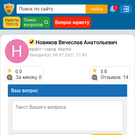
1
Найти
Поиск
Юристы
Вопрос юристу
ТОП-10
вопросов
Новиков Вячеслав Анатольевич
юрист • город
Якутск
Заходил(а): 08.07.2021, 21:45
0.0
3.8
За месяц: 0
Отзывов: 14
Ваш вопрос