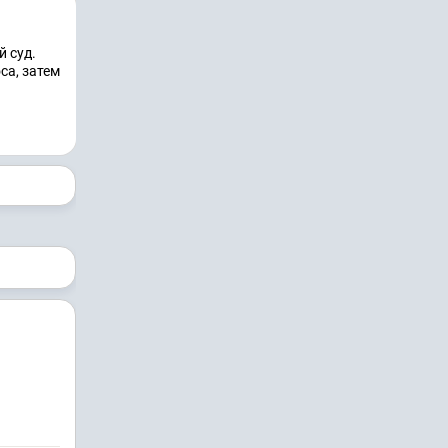
 суд.
са, затем