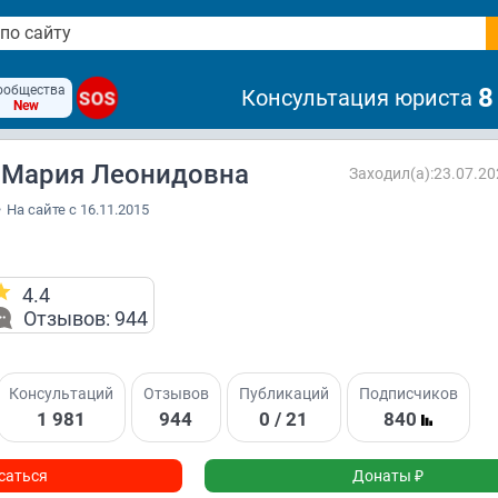
ообщества
8
Консультация юриста
SOS
New
 Мария Леонидовна
Заходил(а):23.07.20
•
На сайте с 16.11.2015
4.4
Отзывов: 944
Консультаций
Отзывов
Публикаций
Подписчиков
1 981
944
0 / 21
840
саться
Донаты ₽