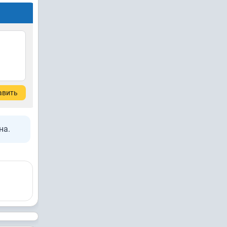
авить
на.