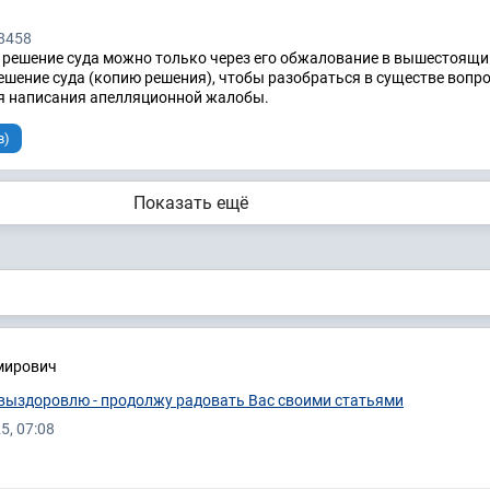
8458
 решение суда можно только через его обжалование в вышестоящий
шение суда (копию решения), чтобы разобраться в существе вопро
ля написания апелляционной жалобы.
в)
Показать ещё
мирович
 выздоровлю - продолжу радовать Вас своими статьями
5, 07:08