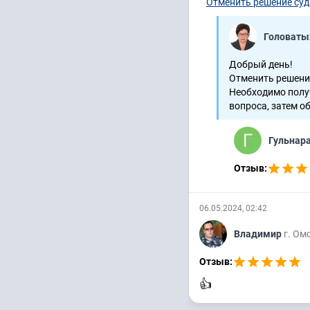
Отменить решение суд
Головаты
Добрый день!
Отменить решени
Необходимо получ
вопроса, затем об
Гульнар
Отзыв:
06.05.2024, 02:42
Владимир
г. Ом
Отзыв:
👍