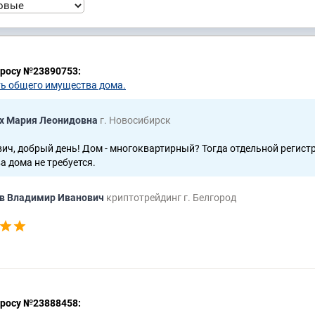
просу №23890753:
ь общего имущества дома.
х Мария Леонидовна
г. Новосибирск
ч, добрый день! Дом - многоквартирный? Тогда отдельной регист
 дома не требуется.
в Владимир Иванович
криптотрейдинг г. Белгород
просу №23888458: