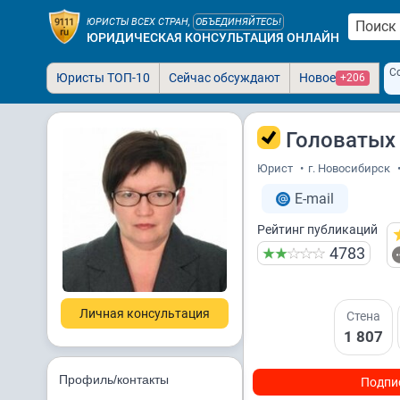
ЮРИСТЫ ВСЕХ СТРАН,
ОБЪЕДИНЯЙТЕСЬ!
ЮРИДИЧЕСКАЯ КОНСУЛЬТАЦИЯ ОНЛАЙН
С
Юристы ТОП-10
Сейчас обсуждают
Новое
+206
Головатых
Юрист
•
г. Новосибирск
E-mail
Рейтинг публикаций
4783
Личная консультация
Стена
1 807
Профиль/контакты
Подпи