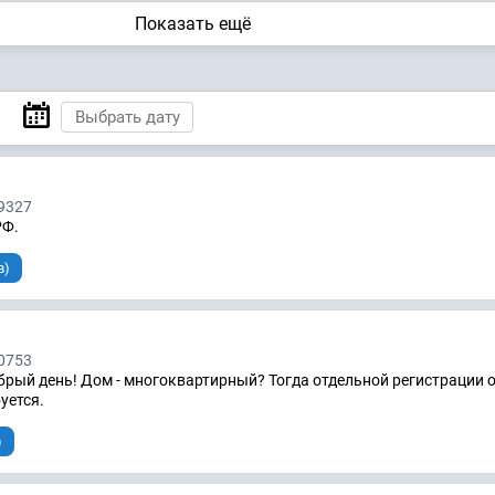
Показать ещё
9327
РФ.
в)
0753
рый день! Дом - многоквартирный? Тогда отдельной регистрации 
уется.
)