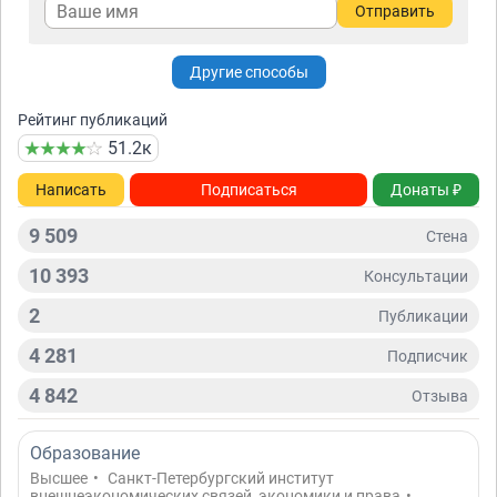
Отправить
Другие способы
Рейтинг публикаций
51.2к
Написать
Подписаться
Донаты ₽
9 509
Стена
10 393
Консультации
2
Публикации
4 281
Подписчик
4 842
Отзывa
Образование
Высшее
•
Санкт-Петербургский институт
внешнеэкономических связей, экономики и права
•