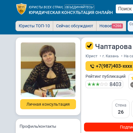
ЮРИСТЫ ВСЕХ СТРАН,
ОБЪЕДИНЯЙТЕСЬ!
ЮРИДИЧЕСКАЯ КОНСУЛЬТАЦИЯ ОНЛАЙН
С
Юристы ТОП-10
Сейчас обсуждают
Новое
+266
Чаптарова 
Юрист
•
г. Казань
•
На са
+7(987)403-xxxx
Рейтинг публикаций
8403
Личная консультация
Стена
26
Профиль/контакты
Подпи