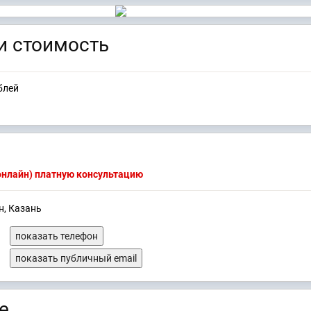
и стоимость
блей
(онлайн) платную консультацию
н, Казань
показать телефон
показать публичный email
е