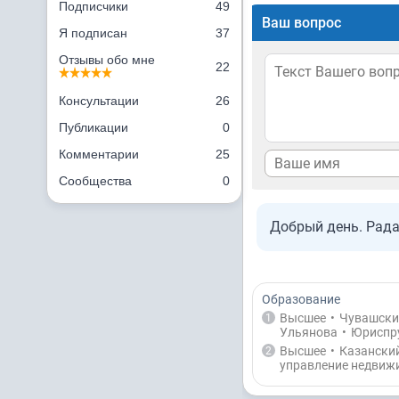
Подписчики
49
Ваш вопрос
Я подписан
37
Отзывы обо мне
22
Консультации
26
Публикации
0
Комментарии
25
Сообщества
0
Добрый день. Рад
Образование
Высшее
•
Чувашский
1
Ульянова
•
Юриспр
Высшее
•
Казанский
2
управление недвиж