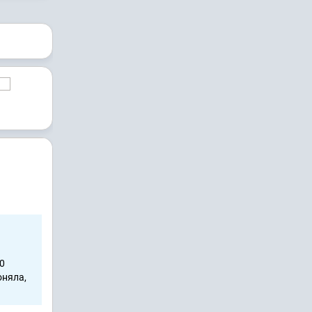
0
оняла,