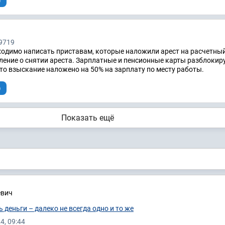
)
9719
одимо написать приставам, которые наложили арест на расчетный
ление о снятии ареста. Зарплатные и пенсионные карты разблокир
что взыскание наложено на 50% на зарплату по месту работы.
)
Показать ещё
евич
 деньги – далеко не всегда одно и то же
4, 09:44