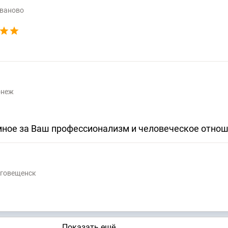
Иваново
онеж
ное за Ваш профессионализм и человеческое отноше
аговещенск
Показать ещё