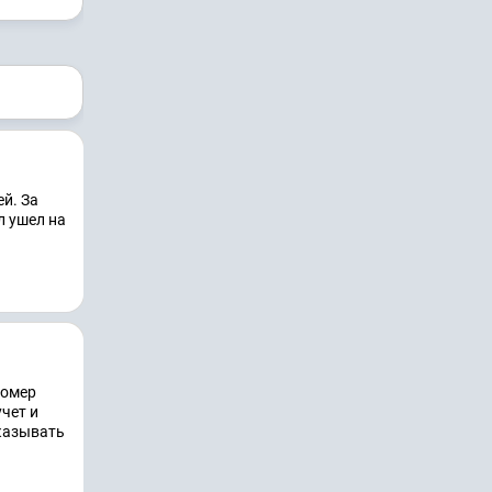
й. За
л ушел на
номер
чет и
казывать