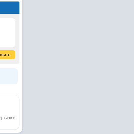
авить
ертиза и