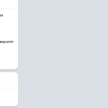
ва
верситет