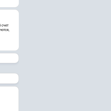
 счет
уются,