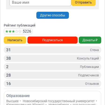
Отправить
Другие способы
Рейтинг публикаций
5226
Написать
Подписаться
Донаты ₽
31
Стена
38
Консультаций
2
Публикации
28
Подписчиков
16
Отзывов
Образование
Высшее
•
Новосибирский государственный университет
•
Юриспруденция (Юрист)
•
Новосибирск
•
год окончания: