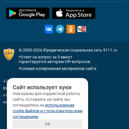
© 2000-2026
Юридическая социальная сеть 9111.ru
*Ответ на вопрос за 5 минут
гарантируется авторам VIP-вопросов.
Условия копирования материалов сайта
+7 (800) 505-91-11
Сайт использует куки
Санкт-Петербург
Они нужны для корректной работы
+7 (812) 336-92-64
сайта. Оставаясь на сайте, вы
наб. р. Фонтанки, д. 59
соглашаетесь на
использование
cookie файлов и с пользовательским
соглашением
.
OK