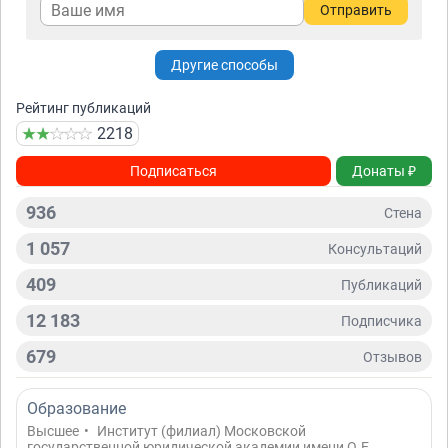
Отправить
Другие способы
Рейтинг публикаций
2218
Подписаться
Донаты ₽
936
Стена
1 057
Консультаций
409
Публикаций
12 183
Подписчикa
679
Отзывов
Образование
Высшее
•
Институт (филиал) Московской
государственной юридической академии имени О.Е.