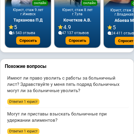
онлайн
онлайн
Юрист, стаж 9 лет
Юрист, стаж 8 лет
Юрист, стаж 2
г.Ижевск
г.Тула
г.Владикав
Тарханова П Д
Кочетков А.В.
Абаева М
5
4.9
5
6 543 отзывa
47 137 отзывов
24 411 отзы
Спросить
Спросить
Спросит
Похожие вопросы
Имеют ли право уволить с работы за больничный
лист? Здравствуйте у меня пять подряд больничных
могут ли за больничные уволить?
Ответил 1 юрист
Могут ли приставы взыскать больничные при
удержании алиментов?
Ответил 1 юрист