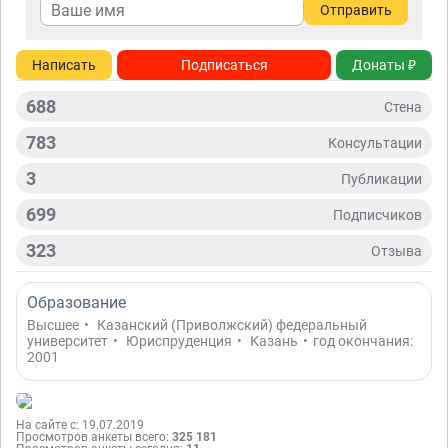
Отправить
Написать
Подписаться
Донаты ₽
688
Стена
783
Консультации
3
Публикации
699
Подписчиков
323
Отзывa
Образование
Высшее
•
Казанский (Приволжский) федеральный
университет
•
Юриспруденция
•
Казань
•
год окончания:
2001
На сайте с: 19.07.2019
Просмотров анкеты всего:
325 181