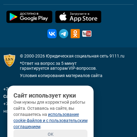
© 2000-2026
Юридическая социальная сеть 9111.ru
*Ответ на вопрос за 5 минут
гарантируется авторам VIP-вопросов.
Условия копирования материалов сайта
+7 (800) 505-91-11
Сайт использует куки
Санкт-Петербург
Они нужны для корректной работы
+7 (812) 336-92-64
сайта. Оставаясь на сайте, вы
наб. р. Фонтанки, д. 59
соглашаетесь на
использование
cookie файлов и с пользовательским
соглашением
.
OK