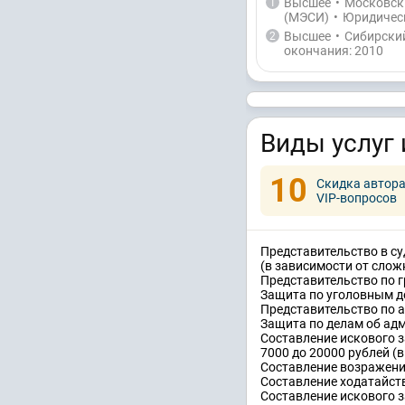
Высшее
•
Московски
1
(МЭСИ)
•
Юридичес
Высшее
•
Сибирски
2
окончания: 2010
Виды услуг 
10
Скидка автор
VIP-вопросов
Представительство в суд
(в зависимости от сложн
Представительство по г
Защита по уголовным де
Представительство по а
Защита по делам об адм
Составление искового з
7000 до 20000 рублей (
Составление возражения
Составление ходатайств
Составление искового з