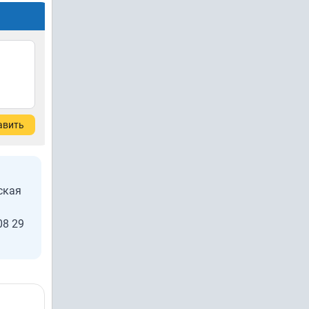
авить
ская
08 29