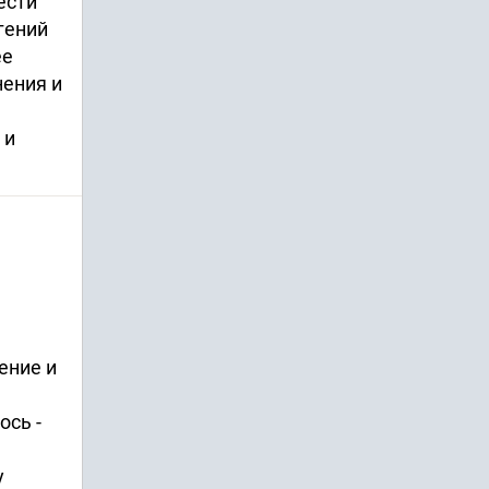
ести
гений
ее
нения и
 и
ение и
ось -
у