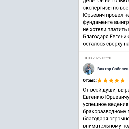
деле. Он не тольк
экспертизы по вое
Юрьевич провел н
фундаменте выигра
не хотели платить
Благодаря Евгению
осталось сверху н
10.03.2026, 05:20
Виктор Соболе
Отзыв:
От всей души, вы
Евгению Юрьевичу
успешное ведение
бракоразводному п
благодаря огромно
внимательному по