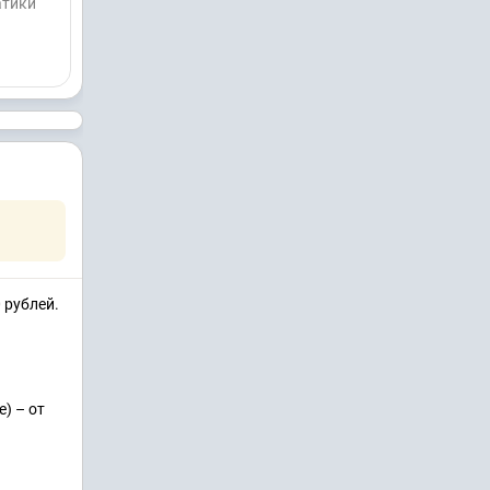
атики
 рублей.
) – от