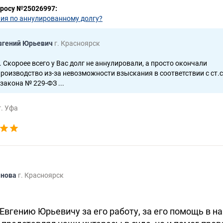
просу №25026997:
ия по аннулированному долгу?
вгений Юрьевич
г. Красноярск
 Скороее всего у Вас долг не аннулировали, а просто окончали
роизводство из-за невозможности взыскания в соответствии с ст.ст
закона № 229-ФЗ ...
г. Уфа
янова
г. Красноярск
Евгению Юрьевичу за его работу, за его помощь в 