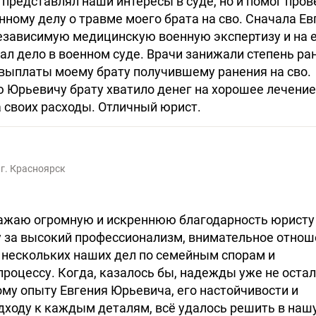
о представлял наши интересы в суде, но и помог пров
нному делу о травме моего брата на сво. Сначала Ев
езависимую медицинскую военную экспертизу и на 
л дело в военном суде. Врачи занижали степень ра
 выплаты моему брату получившему ранения на сво.
 Юрьевичу брату хватило денег на хорошее лечение
а своих расходы. Отличный юрист.
в
г. Красноярск
ражаю огромную и искреннюю благодарность юристу
 за высокий профессионализм, внимательное отнош
 нескольких наших дел по семейным спорам и
роцессу. Когда, казалось бы, надежды уже не остал
му опыту Евгения Юрьевича, его настойчивости и
дходу к каждым деталям, всё удалось решить в наш