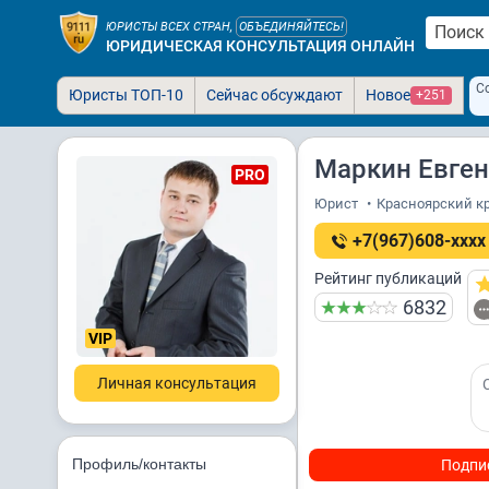
ЮРИСТЫ ВСЕХ СТРАН,
ОБЪЕДИНЯЙТЕСЬ!
ЮРИДИЧЕСКАЯ КОНСУЛЬТАЦИЯ ОНЛАЙН
С
Юристы ТОП-10
Сейчас обсуждают
Новое
+251
Маркин Евге
PRO
Юрист
•
Красноярский кр
+7(967)608-xxxx
Рейтинг публикаций
6832
VIP
Личная консультация
Профиль/контакты
Подпи