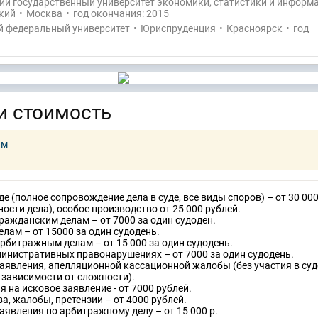
й государственный университет экономики, статистики и информ
кий
•
Москва
•
год окончания: 2015
й федеральный университет
•
Юриспруденция
•
Красноярск
•
год
и стоимость
ам
е (полное сопровождение дела в суде, все виды споров) – от 30 000
ости дела), особое производство от 25 000 рублей.
ражданским делам – от 7000 за один судоден.
лам – от 15000 за один судодень.
рбитражным делам – от 15 000 за один судодень.
инистративных правонарушениях – от 7000 за один судодень.
аявления, апелляционной кассационной жалобы (без участия в суде
в зависимости от сложности).
 на исковое заявление - от 7000 рублей.
а, жалобы, претензии – от 4000 рублей.
аявления по арбитражному делу – от 15 000 р.