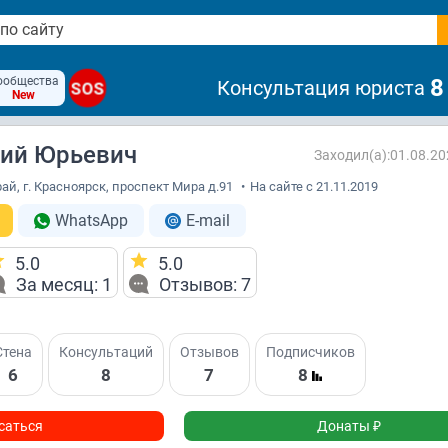
ообщества
8
Консультация юриста
SOS
New
ний Юрьевич
Заходил(а):01.08.20
ай, г. Красноярск, проспект Мира д.91
•
На сайте с 21.11.2019
WhatsApp
E-mail
5.0
5.0
За месяц: 1
Отзывов: 7
Стена
Консультаций
Отзывов
Подписчиков
6
8
7
8
саться
Донаты ₽