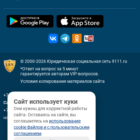
© 2000-2026
Юридическая социальная сеть 9111.ru
*Ответ на вопрос за 5 минут
гарантируется авторам VIP-вопросов.
Условия копирования материалов сайта
+7 (800) 505-91-11
Сайт использует куки
Санкт-Петербург
Они нужны для корректной работы
+7 (812) 336-92-64
сайта. Оставаясь на сайте, вы
наб. р. Фонтанки, д. 59
соглашаетесь на
использование
cookie файлов и с пользовательским
соглашением
.