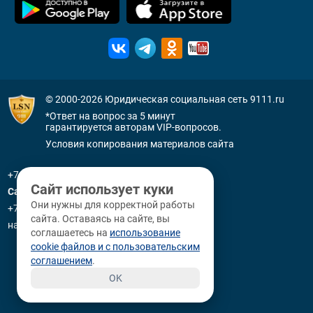
© 2000-2026
Юридическая социальная сеть 9111.ru
*Ответ на вопрос за 5 минут
гарантируется авторам VIP-вопросов.
Условия копирования материалов сайта
+7 (800) 505-91-11
Сайт использует куки
Санкт-Петербург
Они нужны для корректной работы
+7 (812) 336-92-64
сайта. Оставаясь на сайте, вы
наб. р. Фонтанки, д. 59
соглашаетесь на
использование
cookie файлов и с пользовательским
соглашением
.
OK