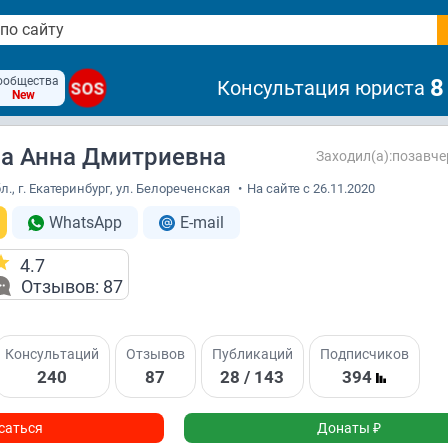
ообщества
8
Консультация юриста
SOS
New
а Анна Дмитриевна
Заходил(а):позавчер
., г. Екатеринбург, ул. Белореченская
•
На сайте с 26.11.2020
WhatsApp
E-mail
4.7
Отзывов: 87
Консультаций
Отзывов
Публикаций
Подписчиков
240
87
28 / 143
394
саться
Донаты ₽