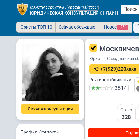
ЮРИСТЫ ВСЕХ СТРАН,
ОБЪЕДИНЯЙТЕСЬ!
ЮРИДИЧЕСКАЯ КОНСУЛЬТАЦИЯ ОНЛАЙН
С
Юристы ТОП-10
Сейчас обсуждают
Новое
+261
Москвичев
Юрист
•
Свердловская обл
+7(929)220xxxx
Рейтинг публикаций
3514
Личная консультация
Стена
228
Профиль/контакты
Подпи