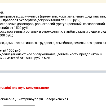
уб.
ние правовых документов (претензии, иски, заявления, ходатайства
), правовая экспертиза документации от 1000 руб.;
оставление договоров, разногласий, урегулирований, согласований,
ний) от 1500 руб.;
государственных органах и учреждениях, в арбитражных судах и су
00 руб.;
о, административного, трудового, семейного, земельного права о
лей 1500 руб;
ждение (абонентское обслуживание) деятельности предприятий и
нимателей от 15000 руб. в мес.;
(онлайн) платную консультацию
ская обл., Екатеринбург, ул. Белореченская