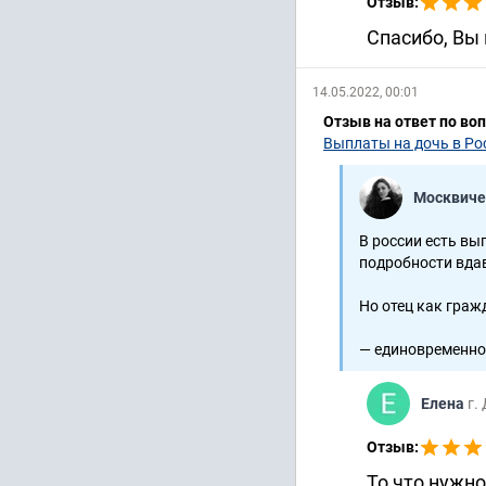
Отзыв:
Спасибо, Вы 
14.05.2022, 00:01
Отзыв на ответ по во
Выплаты на дочь в Ро
Москвиче
В россии есть вы
подробности вдав
Но отец как гра
— единовременное
Елена
г.
Отзыв:
То что нужно