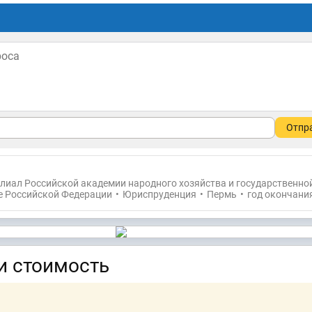
Отпр
лиал Российской академии народного хозяйства и государственно
е Российской Федерации
•
Юриспруденция
•
Пермь
•
год окончания
и стоимость