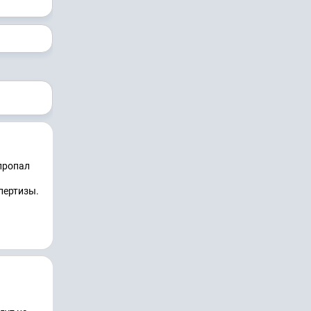
 пропал
пертизы.