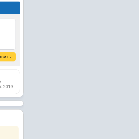
авить
й
: 2019