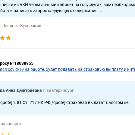
писки из БКИ через личный кабинет на госуслугах, вам необходим
-боту и написать запрос следующего содержания ...
г. Ленинск-Кузнецкий
просу №18038955:
ся covid-19 на работе, будет подавать на страховую выплату и инт
ва Анна Дмитриевна
г. Екатеринбург
[quote]п. 81 Ст. 217 НК РФ[/quote] страховая вылатат налогом не
 Красноярск