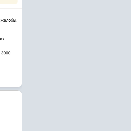
, жалобы,
дах
т 3000