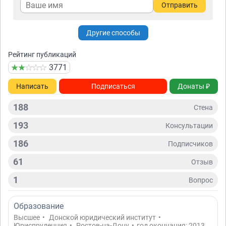
Отправить
Другие способы
Рейтинг публикаций
3771
Написать
Подписаться
Донаты ₽
188
Стена
193
Консультации
186
Подписчиков
61
Отзыв
1
Вопрос
Образование
Высшее
•
Донской юридический институт
•
Юриспруденция
•
Ростов-на-Дону
•
год окончания: 2013