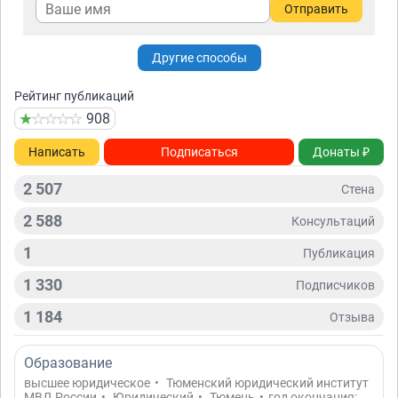
Отправить
Другие способы
Рейтинг публикаций
908
Написать
Подписаться
Донаты ₽
2 507
Стена
2 588
Консультаций
1
Публикация
1 330
Подписчиков
1 184
Отзывa
Образование
высшее юридическое
•
Тюменский юридический институт
МВД России
•
Юридический
•
Тюмень
•
год окончания: