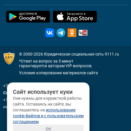
© 2000-2026
Юридическая социальная сеть 9111.ru
*Ответ на вопрос за 5 минут
гарантируется авторам VIP-вопросов.
Условия копирования материалов сайта
+7 (800) 505-91-11
Сайт использует куки
Санкт-Петербург
Они нужны для корректной работы
+7 (812) 336-92-64
сайта. Оставаясь на сайте, вы
наб. р. Фонтанки, д. 59
соглашаетесь на
использование
cookie файлов и с пользовательским
соглашением
.
OK