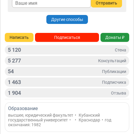
Отправить
Другие способы
Написать
Подписаться
Донаты ₽
5 120
Стена
5 277
Консультаций
54
Публикации
1 463
Подписчикa
1 904
Отзывa
Образование
высшее, юридический факультет
•
Кубанский
государственный университет
•
•
Краснодар
•
год
окончания: 1982