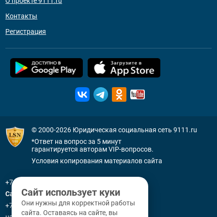
О проекте 9111.ru
Контакты
Регистрация
© 2000-2026
Юридическая социальная сеть 9111.ru
*Ответ на вопрос за 5 минут
гарантируется авторам VIP-вопросов.
Условия копирования материалов сайта
+7 (800) 505-91-11
Сайт использует куки
Санкт-Петербург
Они нужны для корректной работы
+7 (812) 336-92-64
сайта. Оставаясь на сайте, вы