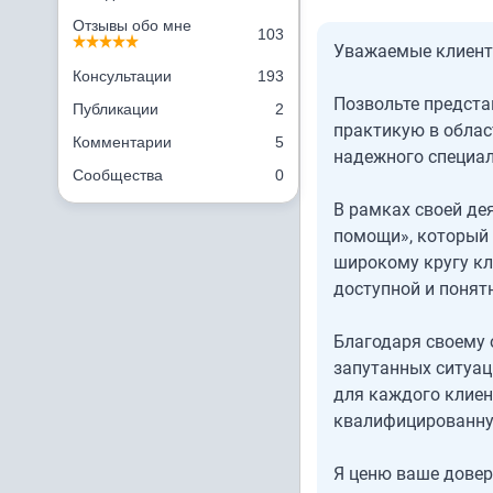
Отзывы обо мне
103
Уважаемые клиент
Консультации
193
Позвольте предста
Публикации
2
практикую в облас
Комментарии
5
надежного специал
Сообщества
0
В рамках своей де
помощи», который
широкому кругу к
доступной и понятн
Благодаря своему 
запутанных ситуац
для каждого клиен
квалифицированную
Я ценю ваше довер