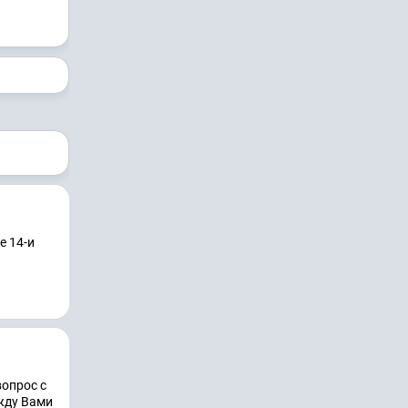
е 14-и
вопрос с
жду Вами