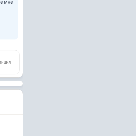
е мне
енция