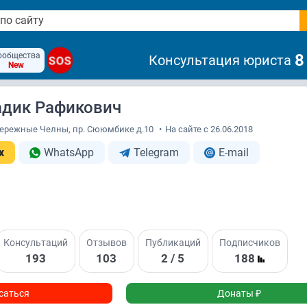
ообщества
8
Консультация юриста
SOS
New
адик Рафикович
абережные Челны, пр. Сююмбике д.10
•
На сайте с 26.06.2018
x
WhatsApp
Telegram
E-mail
Консультаций
Отзывов
Публикаций
Подписчиков
193
103
2 / 5
188
саться
Донаты ₽