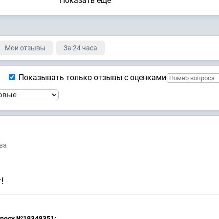
Показать ещё
2-6126/2025
Мои отзывы
За 24 часа
2-5873/2024
Показывать только отзывы с оценками
ва
!
просу №19348351: