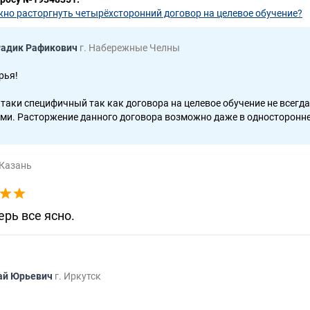
жно расторгнуть четырёхсторонний договор на целевое обучение?
Радик Рафикович
г. Набережные Челны
рья!
таки специфичный так как договора на целевое обучение не всегда
ми. Расторжение данного договора возможно даже в односторонн
 Казань
ерь все ясно.
ай Юрьевич
г. Иркутск