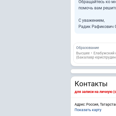
Обращайтесь ко м
помочь вам решит
С уважением,
Радик Рафикович 
Образование
Высшее
•
Елабужский 
(Бакалавр юриспруден
Контакты
для записи на личную 
Адрес: Россия, Татарст
Показать карту