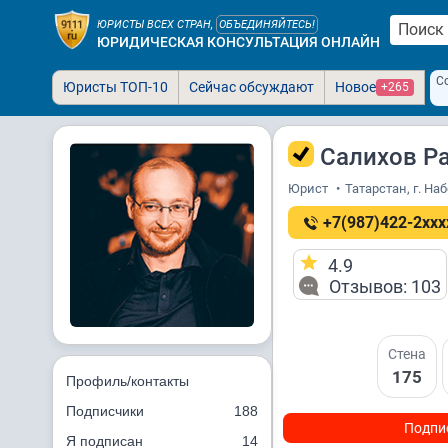
ЮРИСТЫ ВСЕХ СТРАН,
ОБЪЕДИНЯЙТЕСЬ!
ЮРИДИЧЕСКАЯ КОНСУЛЬТАЦИЯ ОНЛАЙН
С
Юристы ТОП-10
Сейчас обсуждают
Новое
+265
Салихов Р
Юрист
•
Татарстан, г. Н
+7(987)422-2xxx
4.9
Отзывов: 103
Стена
175
Профиль/контакты
Подписчики
188
Подпи
Я подписан
14