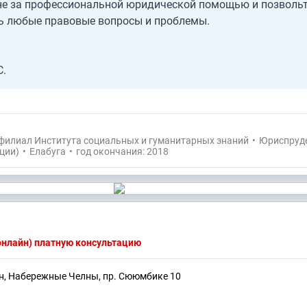
не за профессиональной юридической помощью и позвольт
ь любые правовые вопросы и проблемы.
С.
филиал Института социальных и гуманитарных знаний
•
Юриспруд
ции)
•
Елабуга
•
год окончания: 2018
(онлайн) платную консультацию
ан, Набережные Челны, пр. Сююмбике 10