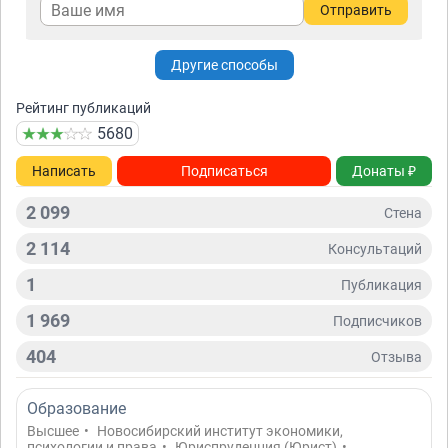
Отправить
Другие способы
Рейтинг публикаций
5680
Написать
Подписаться
Донаты ₽
2 099
Стена
2 114
Консультаций
1
Публикация
1 969
Подписчиков
404
Отзывa
Образование
Высшее
•
Новосибирский институт экономики,
психологии и права
•
Юриспруденция (Юрист)
•