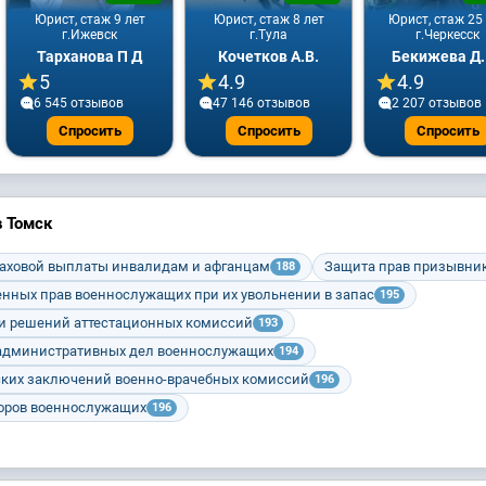
Юрист, стаж 9 лет
Юрист, стаж 8 лет
Юрист, стаж 25
г.Ижевск
г.Тула
г.Черкесск
Тарханова П Д
Кочетков А.В.
Бекижева Д.
5
4.9
4.9
6 545 отзывов
47 146 отзывов
2 207 отзывов
Спросить
Спросить
Спросить
 Томск
раховой выплаты инвалидам и афганцам
Защита прав призывни
188
нных прав военнослужащих при их увольнении в запас
195
и решений аттестационных комиссий
193
административных дел военнослужащих
194
ких заключений военно-врачебных комиссий
196
оров военнослужащих
196