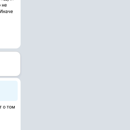
 не
.Иначе
т о том