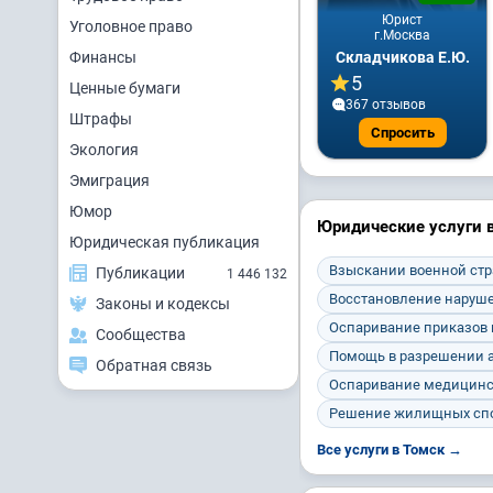
Юрист
Уголовное право
г.Москва
Финансы
Складчикова Е.Ю.
5
Ценные бумаги
367 отзывов
Штрафы
Спросить
Экология
Эмиграция
Юмор
Юридические услуги в
Юридическая публикация
Взыскании военной ст
Публикации
1 446 132
Восстановление наруше
Законы и кодексы
Оспаривание приказов 
Сообщества
Помощь в разрешении 
Обратная связь
Оспаривание медицинс
Решение жилищных сп
Все услуги в Томск →