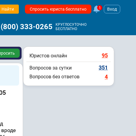
1
Найти
Спросить юриста бесплатно
Вход
 (800) 333-0265
КРУГЛОСУТОЧНО
БЕСПЛАТНО
просить
95
Юристов онлайн
351
Вопросов за сутки
4
Вопросов без ответов
05
ед
 вроде