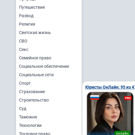
Путешествия
Развод
Религия
Светская жизнь
СВО
Секс
Семейное право
Социальное обеспечение
Социальные сети
Спорт
Юристы ОнЛайн: 95 из 4
Страхование
PRO
Строительство
Суд
Таможня
Технологии
Трудовое право
онлайн