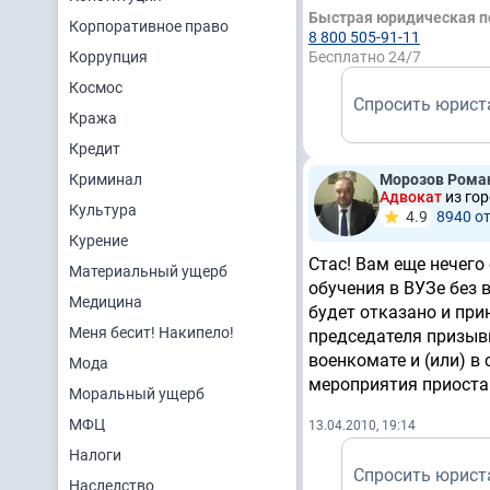
Быстрая юридическая 
Корпоративное право
8 800 505-91-11
Коррупция
Бесплатно 24/7
Космос
Спросить юрист
Кража
Кредит
Криминал
Морозов Рома
Адвокат
из го
Культура
4.9
8940 о
Курение
Стас! Вам еще нечего
Материальный ущерб
обучения в ВУЗе без 
Медицина
будет отказано и при
Меня бесит! Накипело!
председателя призыв
военкомате и (или) в
Мода
мероприятия приоста
Моральный ущерб
МФЦ
13.04.2010, 19:14
Налоги
Спросить юрист
Наследство