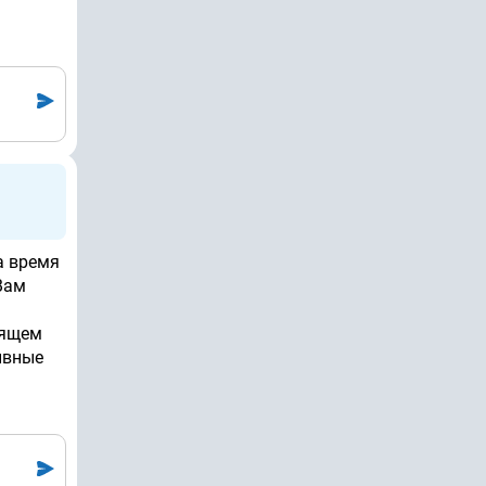
а время
Вам
оящем
ывные