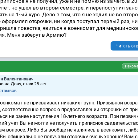
 приписное я не получил, уже и не помню из за чего, в 2
итет, но ушел во втором семестре, и перепоступил зано
ть на 1-ый курс. Дело в том, что я не ходил не во второ
е оформлял отсрочки, ни когда поступал первый раз, ни
пришла повестка, явиться в военкомат для медицинско
я. Меня заберут в Армию?
Читать отв
Рекоме
н Валентинович
в-на-Дону, стаж 28 лет
 отзывов
Военкомат не присваивает никаких групп. Призывной возра
т, соответственно вопрос о предоставлении отсрочки от пр
ся не ранее наступления 18-летнего возраста. При первич
кий учет Вы не могли не получить приписное свидетельство
шем вопросе. Либо Вы вообще не являлись в военкомат, либ
о Вы официально не получали отсрочку очень хорошо! Вам 