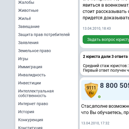
Жалобы
явиться в военкомат,
Животные
стоит рассказывать о
придется доказывать 
Жильё
Завещание
13.04.2010, 18:43
Защита прав потребителей
Задать вопрос юрист
Заявления
Земельное право
2 юристa дали 3 ответa
Игры
Средний стаж юристов: 
Иммиграция
Первый ответ получен ч
Инвалидность
Инвестиции
8 800 50
Интеллектуальная
собственность
Интернет право
Стас,вполне возможно
История
что Вы обучаетесь, п
Конкуренция
13.04.2010, 17:32
Конституция