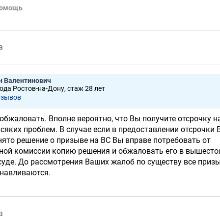
помощь
а
н Валентинович
рода Ростов-на-Дону, стаж 28 лет
тзывов
 обжаловать. Вполне вероятно, что Вы получите отсрочку н
всяких проблем. В случае если в предоставлении отсрочки 
нято решение о призыве на ВС Вы вправе потребовать от
ной комиссии копию решения и обжаловать его в вышест
 суде. До рассмотрения Ваших жалоб по существу все приз
навливаются.
а