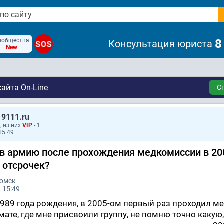
ообщества
8
Консультация юриста
SOS
New
айта On-Line
С
 9111.ru
1
, из них
VIP
- 1
15:49
 в армию после прохождения медкомиссии в 20
я отсрочек?
Томск
 15:49
 1989 года рождения, в 2005-ом первый раз проходил м
ате, где мне присвоили группу, не помню точно какую,