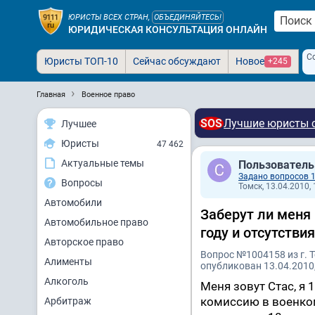
ЮРИСТЫ ВСЕХ СТРАН,
ОБЪЕДИНЯЙТЕСЬ!
ЮРИДИЧЕСКАЯ КОНСУЛЬТАЦИЯ ОНЛАЙН
С
Юристы ТОП-10
Сейчас обсуждают
Новое
+245
Главная
Военное право
SOS
Лучшие юристы с
Лучшее
Юристы
47 462
Актуальные темы
Пользователь
Задано вопросов 
Вопросы
Томск, 13.04.2010, 
Автомобили
Заберут ли меня
Автомобильное право
году и отсутстви
Авторское право
Вопрос №1004158 из г. 
Алименты
опубликован 13.04.2010,
Алкоголь
Меня зовут Стас, я
комиссию в военком
Арбитраж