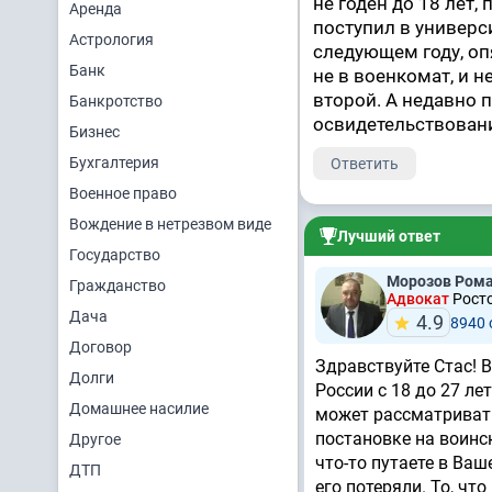
не годен до 18 лет,
Аренда
поступил в универс
Астрология
следующем году, опя
Банк
не в военкомат, и н
второй. А недавно 
Банкротство
освидетельствовани
Бизнес
Бухгалтерия
Ответить
Военное право
Вождение в нетрезвом виде
Лучший ответ
Государство
Морозов Рома
Гражданство
Адвокат
Росто
Дача
4.9
8940
Договор
Здравствуйте Стас! 
Долги
России с 18 до 27 ле
Домашнее насилие
может рассматривать
постановке на воинс
Другое
что-то путаете в Ва
ДТП
его потеряли. То, чт