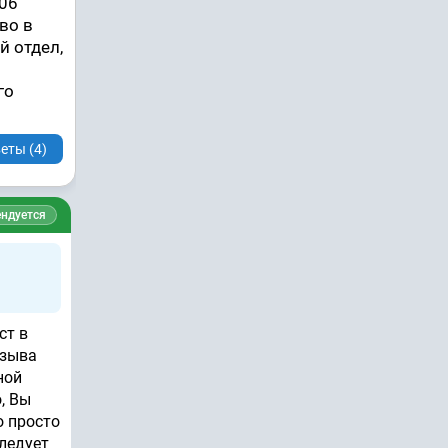
006
во в
й отдел,
го
еты (4)
ндуется
ст в
изыва
ной
, Вы
о просто
следует