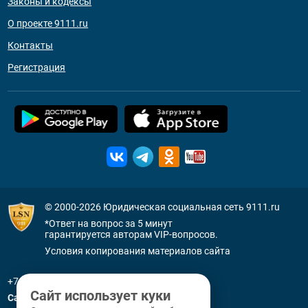
Законы и кодексы
О проекте 9111.ru
Контакты
Регистрация
© 2000-2026
Юридическая социальная сеть 9111.ru
*Ответ на вопрос за 5 минут
гарантируется авторам VIP-вопросов.
Условия копирования материалов сайта
+7 (800) 505-91-11
Сайт использует куки
Санкт-Петербург