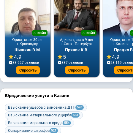
онлайн
онлайн
Юрист, стаж 30 лет
Адвокат, стаж 9 лет
Юрист, стаж 1
г.Краснодар
г.Санкт-Петербург
г.Калининг
Шишкин В.М.
Пряник К.В.
Працко В
4.9
5
4.9
33 927 отзывов
837 отзывов
28 119 отзы
Спросить
Спросить
Спросит
Юридические услуги в Казань
Взыскание ущерба с виновника ДТП
576
Взыскание материального ущерба
563
Взыскание морального вреда
554
Оспаривание штрафов
521