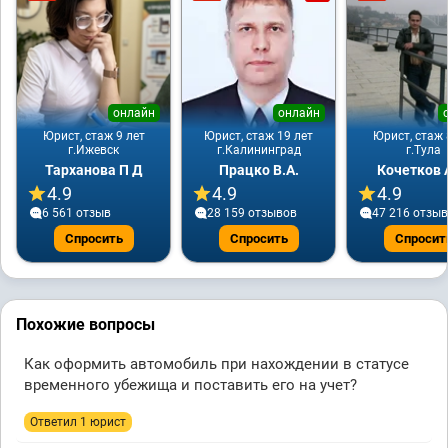
онлайн
онлайн
Юрист, стаж 9 лет
Юрист, стаж 19 лет
Юрист, стаж 
г.Ижевск
г.Калининград
г.Тула
Тарханова П Д
Працко В.А.
Кочетков 
4.9
4.9
4.9
6 561 отзыв
28 159 отзывов
47 216 отзы
Спросить
Спросить
Спросит
Похожие вопросы
Как оформить автомобиль при нахождении в статусе
временного убежища и поставить его на учет?
Ответил 1 юрист