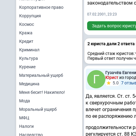
законодательством 
Корпоративное право
07.02.2001, 23:23
Коррупция
Космос
Задать вопрос юрист
Кража
Кредит
2 юристa дали 2 ответa
Криминал
Средний стаж юристов: 
Культура
Первый ответ получен ч
Курение
Гузачёв Евген
Материальный ущерб
Юрист
из горо
5.0
7 отзы
Медицина
Меня бесит! Накипело!
Да, является. Ст. ст
Мода
к сверхурочным рабо
влечет ограничения п
Моральный ущерб
по ее распоряжению л
МФЦ
Налоги
продолжительности р
регулируется ст. 88 
Наследство