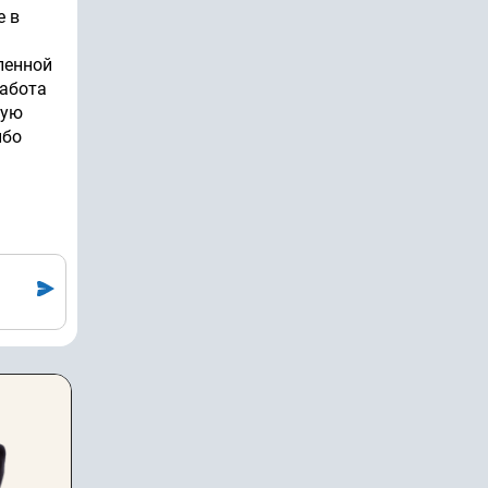
е в
ленной
Работа
ную
ибо