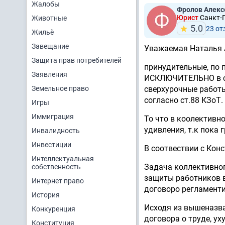
Жалобы
Фролов Алекс
Юрист
Санкт-П
Животные
5.0
23 от
Жильё
Завещание
Уважаемая Наталья 
Защита прав потребителей
принудительные, по 
Заявления
ИСКЛЮЧИТЕЛЬНО в сл
Земельное право
сверхурочные работы
согласно ст.88 КЗоТ.
Игры
Иммиграция
То что в коолективн
удивления, т.к пока 
Инвалидность
Инвестиции
В соотвествии с Кон
Интеллектуальная
Задача коллективног
собственность
защиты работников 
Интернет право
договоро регламенти
История
Исходя из вышеназва
Конкуренция
договора о труде, у
Конституция