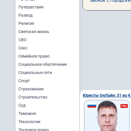
звонок с городски
Путешествия
Развод
Религия
Светская жизнь
СВО
Секс
Семейное право
Социальное обеспечение
Социальные сети
Спорт
Страхование
Юристы ОнЛайн: 51 из 4
Строительство
Суд
PRO
Таможня
Технологии
Трудовое право