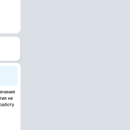
лечения
тия не
работу