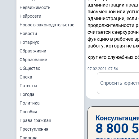
администрации предп
Недвижимость
письменной или устн
Нейросети
администрации, если 
Новое в законодательстве
продолжительности ра
считается сверхурочн
Новости
функцию в рабочее в
Нотариус
работу, которая не вх
Образ жизни
круг его служебных о
Образование
Общество
07.02.2001, 07:54
Опека
Спросить юрист
Патенты
Погода
Политика
Пособия
Консультация
Права граждан
8 800 
Преступления
Природа