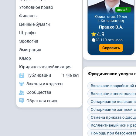
Уголовное право
онлайн
Финансы
Юрист, стаж 19 лет
г.Калининград
Ценные бумаги
Працко В.А.
Штрафы
4.9
28 119 отзывов
Экология
Спросить
Эмиграция
Юмор
Юридическая публикация
Юридические услуги в
Публикации
1 446 861
Законы и кодексы
Взыскание заработной
Сообщества
Взыскание невыплачен
Обратная связь
Оспаривание незаконно
Оспаривание записей в
Отмена приказа о дис
Коллективный иск к ра
Помощь при безосноват