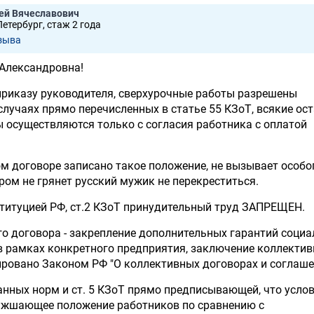
ей Вячеславович
етербург, стаж 2 годa
зывa
Александровна!
приказу руководителя, сверхурочные работы разрешены
учаях прямо перечисленных в статье 55 КЗоТ, всякие ос
 осуществляются только с согласия работника с оплатой
ом договоре записано такое положение, не вызывает особо
гром не грянет русский мужик не перекреститься.
ституцией РФ, ст.2 КЗоТ принудительный труд ЗАПРЕЩЕН.
о договора - закрепление дополнительных гарантий соци
в рамках конкретного предприятия, заключение коллекти
ровано Законом РФ "О коллективных договорах и соглаше
нных норм и ст. 5 КЗоТ прямо предписывающей, что усло
хужшающее положение работников по сравнению с