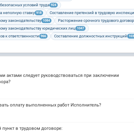
 безопасных условий труда
924
а неполную ставку
Составление претензий в трудовую инспекц
918
вому законодательству
Расторжение срочного трудового догово
1084
вому законодательству юридических лиц
1047
ов к ответственности
Составление должностных инструкций
966
103
и актами следует руководствоваться при заключении
вора?
овать оплату выполненных работ Исполнитель?
 пункт в трудовом договоре: