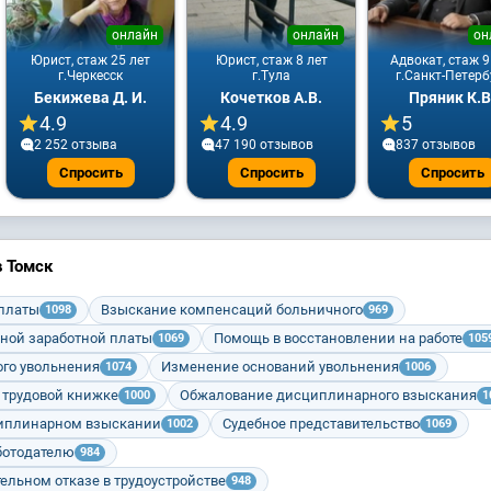
онлайн
онлайн
он
Юрист, стаж 25 лет
Юрист, стаж 8 лет
Адвокат, стаж 9
г.Черкесск
г.Тула
г.Санкт-Петерб
Бекижева Д. И.
Кочетков А.В.
Пряник К.В
4.9
4.9
5
2 252 отзывa
47 190 отзывов
837 отзывов
Спросить
Спросить
Спросить
 Томск
 платы
Взыскание компенсаций больничного
1098
969
ной заработной платы
Помощь в восстановлении на работе
1069
105
го увольнения
Изменение оснований увольнения
1074
1006
 трудовой книжке
Обжалование дисциплинарного взыскания
1000
1
циплинарном взыскании
Судебное представительство
1002
1069
ботодателю
984
ельном отказе в трудоустройстве
948