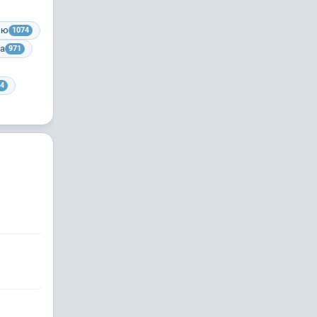
ию
1074
ра
971
4