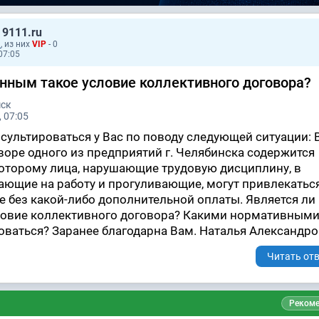
 9111.ru
1
, из них
VIP
- 0
07:05
онным такое условие коллективного договора?
мск
 07:05
сультироваться у Вас по поводу следующей ситуации: 
оре одного из предприятий г. Челябинска содержится
которому лица, нарушающие трудовую дисциплину, в
ающие на работу и прогуливающие, могут привлекаться
е без какой-либо дополнительной оплаты. Является ли
ловие коллективного договора? Какими нормативными
оваться? Заранее благодарна Вам. Наталья Александро
Читать отв
Рекоме