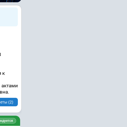
В
 к
 актами
вна.
еты (2)
ндуется