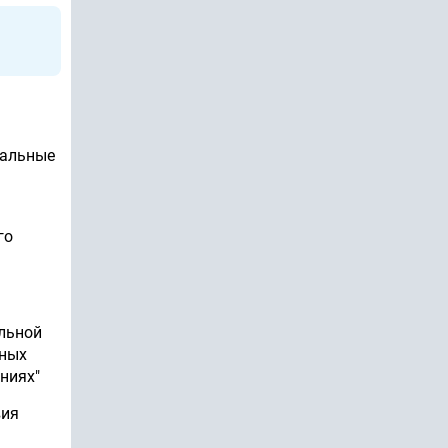
тальные
го
альной
вных
ниях"
вия