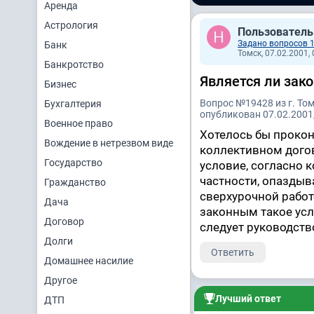
Аренда
Астрология
Пользователь
Задано вопросов 
Банк
Томск, 07.02.2001, 
Банкротство
Является ли зак
Бизнес
Вопрос №19428 из г. То
Бухгалтерия
опубликован 07.02.2001,
Военное право
Хотелось бы прокон
Вождение в нетрезвом виде
коллективном догов
Государство
условие, согласно 
частности, опаздыв
Гражданство
сверхурочной работ
Дача
законным такое ус
Договор
следует руководств
Долги
Ответить
Домашнее насилие
Другое
Лучший ответ
ДТП