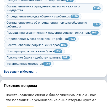
Раздел совместно нажитого имущества
1113
Составление иска о разделе совместно нажитого
1170
имущества
Определение порядка общения с ребенком
1110
Составление иска об определении порядка общения с
1142
ребенком
Помощь при ограничении и лишении родительских прав
1041
Определение места проживания ребенка
1092
Восстановление родительских прав
1007
Помощь при расторжении брака
1158
Признание брака недействительным
1011
Установление отцовства
1065
Все услуги в Москва →
Похожие вопросы
Восстановление связи с биологическим отцом - как
это повлияет на усыновление сына вторым мужем?