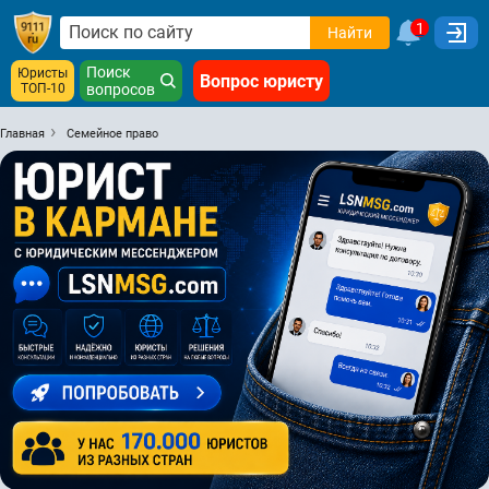
1
Найти
Поиск
Юристы
Вопрос юристу
ТОП-10
вопросов
Главная
Семейное право