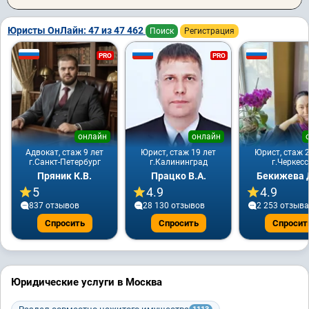
Юристы ОнЛайн: 47 из 47 462
Поиск
Регистрация
PRO
PRO
онлайн
онлайн
Адвокат, стаж 9 лет
Юрист, стаж 19 лет
Юрист, стаж 2
г.Санкт-Петербург
г.Калининград
г.Черкесс
Пряник К.В.
Працко В.А.
Бекижева Д
5
4.9
4.9
837 отзывов
28 130 отзывов
2 253 отзывa
Спросить
Спросить
Спросит
Юридические услуги в Москва