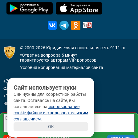
© 2000-2026
Юридическая социальная сеть 9111.ru
*Ответ на вопрос за 5 минут
гарантируется авторам VIP-вопросов.
Условия копирования материалов сайта
+7 (800) 505-91-11
Сайт использует куки
Санкт-Петербург
Они нужны для корректной работы
+7 (812) 336-92-64
сайта. Оставаясь на сайте, вы
наб. р. Фонтанки, д. 59
соглашаетесь на
использование
cookie файлов и с пользовательским
соглашением
.
OK
8 800 3330265