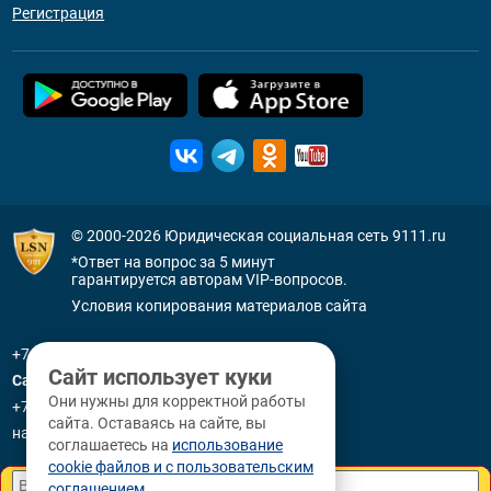
Регистрация
© 2000-2026
Юридическая социальная сеть 9111.ru
*Ответ на вопрос за 5 минут
гарантируется авторам VIP-вопросов.
Условия копирования материалов сайта
+7 (800) 505-91-11
Сайт использует куки
Санкт-Петербург
Они нужны для корректной работы
+7 (812) 336-92-64
сайта. Оставаясь на сайте, вы
наб. р. Фонтанки, д. 59
соглашаетесь на
использование
cookie файлов и с пользовательским
соглашением
.