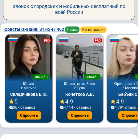
звонок с городских и мобильных бесплатный по
всей России
Юристы ОнЛайн: 81 из 47 462
Поиск
Регистрация
PRO
PRO
онлайн
онлайн
Юрист
Юрист, стаж 8 лет
Юрист, стаж 1
г.Москва
г.Тула
г.Москв
Складчикова Е.Ю.
Кочетков А.В.
Бабъяк С
5
4.9
4.9
367 отзывов
47 147 отзывов
4 791 отзыв
Спросить
Спросить
Спросит