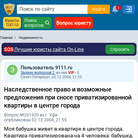
1
Найти
Поиск
Юристы
Вопрос юристу
ТОП-10
вопросов
Главная
Недвижимость
SOS
Лучшие юристы сайта On-Line
Спросить
Пользователь 9111.ru
Задано вопросов 2
, из них
VIP
- 0
Санкт-Петербург, 02.12.2004, 21:55
Наследственное право и возможные
предложения при сносе приватизированной
квартиры в центре города
Вопрос №201920 из г. Уфа
опубликован 02.12.2004, 21:55
Моя бабушка живет в квартире в центре города.
Квартира приватизирована на 4 человека: бабушка,