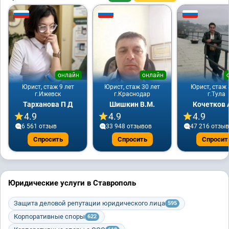
онлайн
онлайн
Юрист, стаж 9 лет
Юрист, стаж 30 лет
Юрист, стаж 
г.Ижевск
г.Краснодар
г.Тула
Тарханова П Д
Шишкин В.М.
Кочетков 
4.9
4.9
4.9
6 561 отзыв
33 948 отзывов
47 216 отзы
Спросить
Спросить
Спросит
Юридические услуги в Ставрополь
Защита деловой репутации юридического лица
595
Корпоративные споры
622