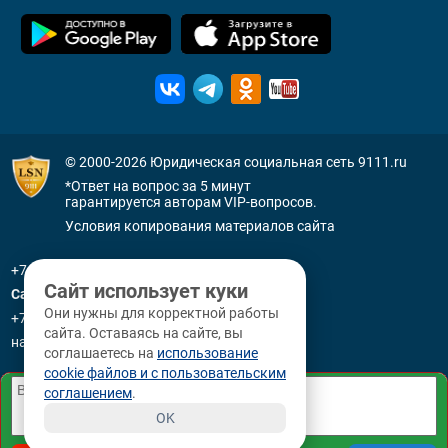
© 2000-2026
Юридическая социальная сеть 9111.ru
*Ответ на вопрос за 5 минут
гарантируется авторам VIP-вопросов.
Условия копирования материалов сайта
+7 (800) 505-91-11
Сайт использует куки
Санкт-Петербург
Они нужны для корректной работы
+7 (812) 336-92-64
сайта. Оставаясь на сайте, вы
наб. р. Фонтанки, д. 59
соглашаетесь на
использование
cookie файлов и с пользовательским
соглашением
.
OK