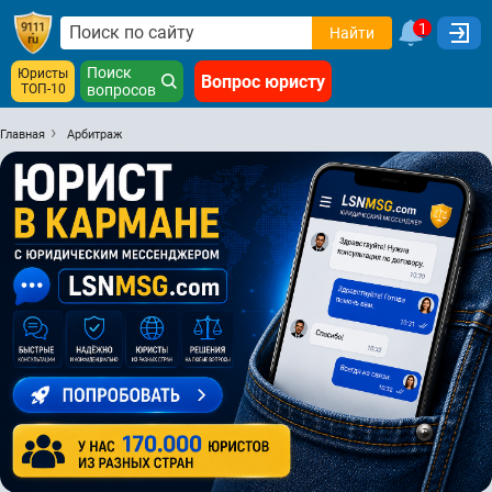
1
Найти
Поиск
Юристы
Вопрос юристу
ТОП-10
вопросов
Главная
Арбитраж