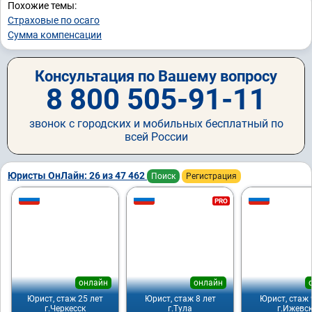
Похожие темы:
Страховые по осаго
Сумма компенсации
Консультация по Вашему вопросу
8 800 505-91-11
звонок с городских и мобильных бесплатный по
всей России
Юристы ОнЛайн: 26 из 47 462
Поиск
Регистрация
PRO
онлайн
онлайн
Юрист, стаж 25 лет
Юрист, стаж 8 лет
Юрист, стаж 
г.Черкесск
г.Тула
г.Ижевс