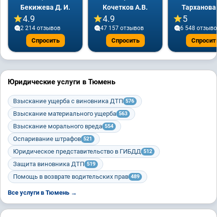
Бекижева Д. И.
Кочетков А.В.
Тарханова
4.9
4.9
5
2 214 отзывов
47 157 отзывов
6 548 отзыв
Спросить
Спросить
Спросит
Юридические услуги в Тюмень
Взыскание ущерба с виновника ДТП
576
Взыскание материального ущерба
563
Взыскание морального вреда
554
Оспаривание штрафов
521
Юридическое представительство в ГИБДД
512
Защита виновника ДТП
519
Помощь в возврате водительских прав
489
Все услуги в Тюмень →